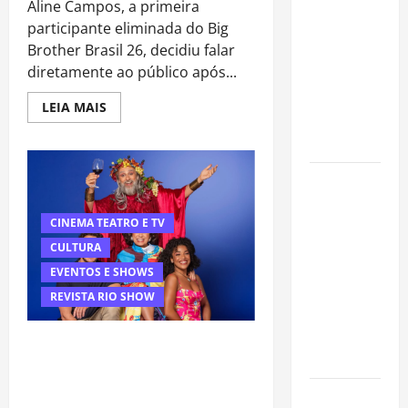
Aline Campos, a primeira
organizar
participante eliminada do Big
uma festa
Brother Brasil 26, decidiu falar
de
diretamente ao público após...
aniversário
gastando
Read
LEIA MAIS
pouco: guia
more
about
completo
Aline
Campos
responde
Cafeterias
críticas
após
investem
eliminação
e
CINEMA TEATRO E TV
em
reflete
produtos
sobre
CULTURA
experiência
sem glúten
no
EVENTOS E SHOWS
BBB26
para
REVISTA RIO SHOW
atender
novo perfil
“Espelho Mágico”: musical celebra
de público
seis décadas de impacto cultural e
revive a história da televisão
Como
brasileira