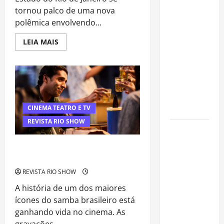
fenômeno
tornou palco de uma nova
dos
polêmica envolvendo...
casamentos
é um dos
Read
LEIA MAIS
artistas
more
about
mais
Projeto
na
procurados
Alerj
contra
pelos
Fábio
grandes
Porchat
amplia
cerimoniais
CINEMA TEATRO E TV
debate
sobre
REVISTA RIO SHOW
humor,
Centro do
política
e
Rio entra
liberdade
cinebiografia de Zeca Pagodinho
de
entre os
começa a ganhar vida no Rio
expressão
bairros
REVISTA RIO SHOW
mais caros
A história de um dos maiores
para alugar
ícones do samba brasileiro está
imóveis
ganhando vida no cinema. As
após forte