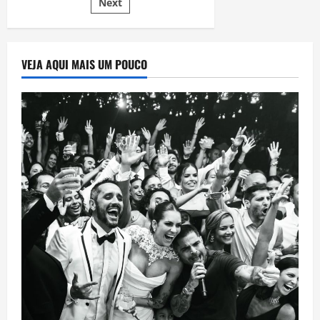
Next
por
rejeita
oferta
bilionária
posts
da
Paramount
e
VEJA AQUI MAIS UM POUCO
reacende
tensão
na
indústria
audiovisual