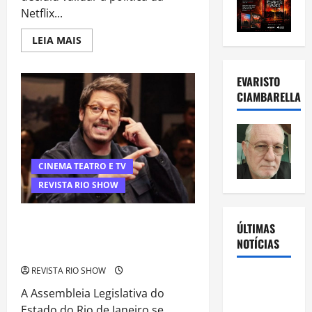
Netflix...
Read
LEIA MAIS
more
about
Justiça
de
EVARISTO
Minas
CIAMBARELLA
valida
cobrança
da
Netflix
por
compartilhamento
de
senhas
CINEMA TEATRO E TV
fora
da
REVISTA RIO SHOW
residência
Projeto na Alerj contra Fábio Porchat
ÚLTIMAS
amplia debate sobre humor, política e
NOTÍCIAS
liberdade de expressão
REVISTA RIO SHOW
Rafa
A Assembleia Legislativa do
Mesquita:
Estado do Rio de Janeiro se