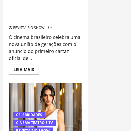
“Velhos Bandidos”: Filme com
Fernanda Montenegro e Bruna
Marquezine Revela Primeiro Cartaz e
Agita Cena Cultural
REVISTA RIO SHOW
O cinema brasileiro celebra uma
nova união de gerações com o
anúncio do primeiro cartaz
oficial de...
Read
LEIA MAIS
more
about
“Velhos
Bandidos”:
Filme
com
Fernanda
Montenegro
e
Bruna
Marquezine
CELEBRIDADES
Revela
Primeiro
CINEMA TEATRO E TV
Cartaz
e
REVISTA RIO SHOW