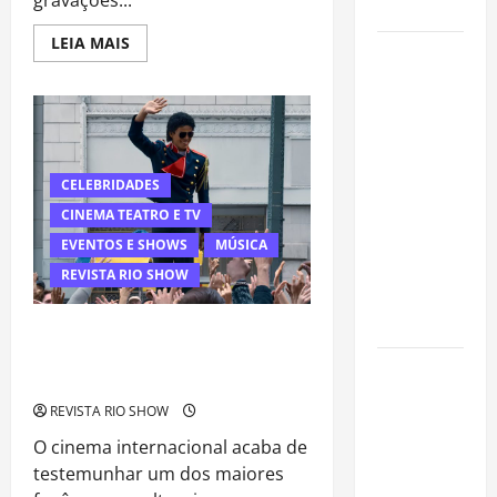
gravações...
valorização
Read
LEIA MAIS
Luiz Paulo
more
about
Foggetti
cinebiografia
de
apresenta
Zeca
“Homo
Pagodinho
começa
Longevus”
a
ganhar
CELEBRIDADES
e abre
vida
no
debate
CINEMA TEATRO E TV
Rio
sobre o
EVENTOS E SHOWS
MÚSICA
futuro da
REVISTA RIO SHOW
longevidade
humana
“Michael” conquista multidões e
transforma cinebiografia em
Endrick
fenômeno mundial de bilheteria
amplia
REVISTA RIO SHOW
atuação
O cinema internacional acaba de
fora dos
testemunhar um dos maiores
gramados e