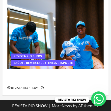
REVISTA RIO SHOW
SAÚDE - BEM ESTAR - FITNESS - ESPORTE
Endrick amplia atuação fora dos gramados e assume missão
em defesa da infância
REVISTA RIO SHOW
REVISTA RIO SHOW
REVISTA RIO SHOW
|
MoreNews
by AF themes.