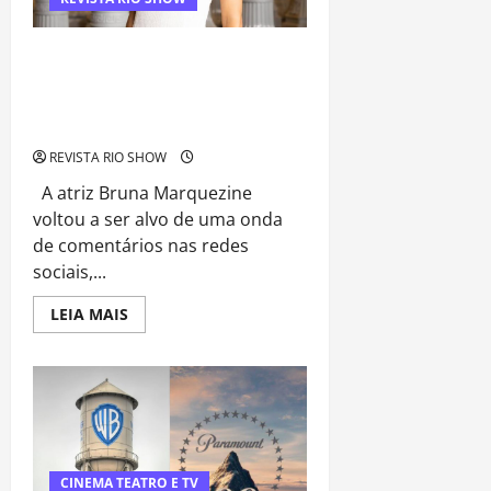
Agita
Cena
Cultural
Bruna Marquezine no centro de
debate global: quando rótulos
internacionais viram resistência dos
fãs
REVISTA RIO SHOW
A atriz Bruna Marquezine
voltou a ser alvo de uma onda
de comentários nas redes
sociais,...
Read
LEIA MAIS
more
about
Bruna
Marquezine
no
centro
de
debate
global:
quando
rótulos
CINEMA TEATRO E TV