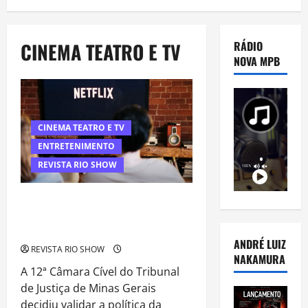
CINEMA TEATRO E TV
RÁDIO
NOVA MPB
CINEMA TEATRO E TV
ENTRETENIMENTO
REVISTA RIO SHOW
Justiça de Minas valida cobrança da
Netflix por compartilhamento de
senhas fora da residência
ANDRÉ LUIZ
REVISTA RIO SHOW
NAKAMURA
A 12ª Câmara Cível do Tribunal
de Justiça de Minas Gerais
decidiu validar a política da