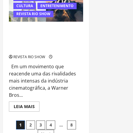
internacionais
viram
CULTURA
ENTRETENIMENTO
resistência
dos
REVISTA RIO SHOW
fãs
Choque de gigantes: Warner rejeita
oferta bilionária da Paramount e
reacende tensão na indústria
audiovisual
REVISTA RIO SHOW
Em um movimento que
reacende uma das rivalidades
mais intensas da indústria
cinematográfica, a Warner
Bros...
Read
LEIA MAIS
more
about
Choque
Navegação
de
1
2
3
4
…
8
gigantes:
Warner