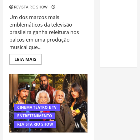
estudar
REVISTA RIO SHOW
para o
Um dos marcos mais
Enem: guia
emblemáticos da televisão
completo
brasileira ganha releitura nos
para
palcos em uma produção
conquistar
musical que...
a vaga na
universidade
Read
LEIA MAIS
more
about
“Espelho
Mágico”:
musical
celebra
seis
décadas
de
impacto
cultural
CINEMA TEATRO E TV
e
revive
ENTRETENIMENTO
a
história
REVISTA RIO SHOW
da
televisão
brasileira