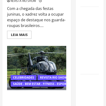
valorização
REVISTA RIO SHOW
Com a chegada das festas
Luiz Paulo
juninas, o xadrez volta a ocupar
Foggetti
espaço de destaque nos guarda-
apresenta
roupas brasileiros....
“Homo
Longevus”
Read
LEIA MAIS
more
e abre
about
Muito
debate
Além
da
sobre o
Camisa
futuro da
Xadrez:
Como
longevidade
Celebridades
Estão
humana
Reinventando
a
Moda
CELEBRIDADES
REVISTA RIO SHOW
Endrick
Junina
SAÚDE - BEM ESTAR - FITNESS - ESPORTE
amplia
atuação
Neymar chega em grande estilo à
fora dos
Granja Comary e movimenta
gramados e