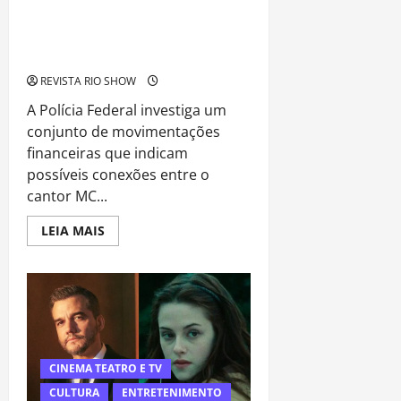
movimentações milionárias e levanta
suspeitas sobre rede financeira
envolvendo influenciadores e artista
REVISTA RIO SHOW
A Polícia Federal investiga um
conjunto de movimentações
financeiras que indicam
possíveis conexões entre o
cantor MC...
Read
LEIA MAIS
more
about
Operação
da
PF
aponta
movimentações
milionárias
e
levanta
suspeitas
CINEMA TEATRO E TV
sobre
rede
CULTURA
ENTRETENIMENTO