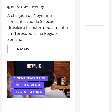
apresentação da Seleção Brasileira
assume
missão em
REVISTA RIO SHOW
defesa da
A chegada de Neymar à
infância
concentração da Seleção
Brasileira transformou a manhã
AMADO &
em Teresópolis, na Região
SILVA
Serrana...
RECORDS
LANÇA O EP
Read
LEIA MAIS
more
“É A VIDA”
about
Neymar
E O ÁLBUM
chega
em
“A VIDA
grande
QUE NOS
estilo
à
HABITA”
CINEMA TEATRO E TV
Granja
Comary
ENTRETENIMENTO
e
Milton
movimenta
REVISTA RIO SHOW
apresentação
Nascimento
da
Seleção
é internado
Justiça de Minas valida cobrança da
Brasileira
no Rio para
Netflix por compartilhamento de