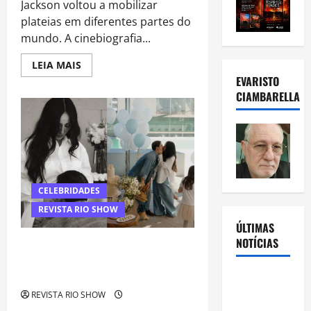
Jackson voltou a mobilizar
plateias em diferentes partes do
mundo. A cinebiografia...
Read
LEIA MAIS
more
EVARISTO
about
“Michael”
CIAMBARELLA
faz
história
e
transforma
trajetória
do
Rei
do
Pop
em
CELEBRIDADES
fenômeno
mundial
REVISTA RIO SHOW
nos
ÚLTIMAS
cinemas
NOTÍCIAS
Sabrina Sato e Nicolas Prattes
revelam sexo do bebê e celebram
nova fase da família
Rafa
Mesquita:
REVISTA RIO SHOW