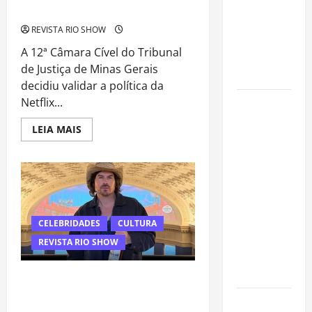
tratar
senhas fora da residência
pneumonia
REVISTA RIO SHOW
e apresenta
A 12ª Câmara Cível do Tribunal
evolução
de Justiça de Minas Gerais
clínica
decidiu validar a política da
Netflix...
“Michael”
faz história
Read
LEIA MAIS
e
more
about
transforma
Justiça
de
trajetória
Minas
do Rei do
valida
cobrança
Pop em
da
Netflix
fenômeno
CELEBRIDADES
CULTURA
por
compartilhamento
mundial
REVISTA RIO SHOW
de
nos
senhas
fora
cinemas
da
Ian Somerhalder revela fraude
residência
milionária, crise financeira e
Como
afastamento da televisão