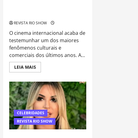
“Michael” conquista multidões e
transforma cinebiografia em
fenômeno mundial de bilheteria
REVISTA RIO SHOW
O cinema internacional acaba de
testemunhar um dos maiores
fenômenos culturais e
comerciais dos últimos anos. A...
Read
LEIA MAIS
more
about
“Michael”
conquista
multidões
e
transforma
cinebiografia
em
fenômeno
CELEBRIDADES
mundial
de
REVISTA RIO SHOW
bilheteria
Operação da PF aponta