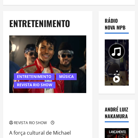
ENTRETENIMENTO
RÁDIO
NOVA MPB
ENTRETENIMENTO
MÚSICA
REVISTA RIO SHOW
“Michael” faz história e transforma
trajetória do Rei do Pop em
ANDRÉ LUIZ
fenômeno mundial nos cinemas
NAKAMURA
REVISTA RIO SHOW
A força cultural de Michael