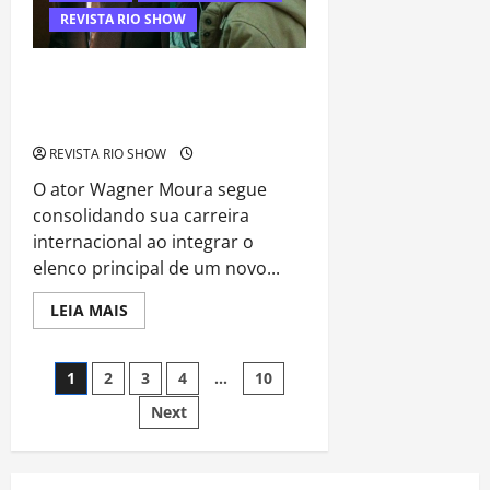
financeira
envolvendo
REVISTA RIO SHOW
influenciadores
e
artista
Wagner Moura protagoniza filme de
vampiros em Hollywood e amplia
presença brasileira no cinema global
REVISTA RIO SHOW
O ator Wagner Moura segue
consolidando sua carreira
internacional ao integrar o
elenco principal de um novo...
Read
LEIA MAIS
more
about
Wagner
Navegação
Moura
1
2
3
4
…
10
protagoniza
filme
Next
por
de
vampiros
em
posts
Hollywood
e