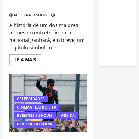
recebe homenagem histórica nos
estudar
Estados Unidos
para o
REVISTA RIO SHOW
Enem: guia
A história de um dos maiores
completo
nomes do entretenimento
para
nacional ganhará, em breve, um
conquistar
capítulo simbólico e...
a vaga na
universidade
Read
LEIA MAIS
more
about
Dedé
Santana
atravessa
fronteiras
e
recebe
homenagem
CELEBRIDADES
histórica
nos
CINEMA TEATRO E TV
Estados
Unidos
EVENTOS E SHOWS
MÚSICA
REVISTA RIO SHOW