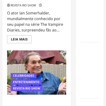
organizar
REVISTA RIO SHOW
uma festa
O ator Ian Somerhalder,
de
mundialmente conhecido por
aniversário
seu papel na série The Vampire
gastando
Diaries, surpreendeu fãs ao...
pouco: guia
completo
Read
LEIA MAIS
more
about
Cafeterias
Ian
Somerhalder
investem
revela
em
fraude
milionária,
produtos
crise
financeira
sem glúten
e
afastamento
para
CELEBRIDADES
da
atender
televisão
ENTRETENIMENTO
novo perfil
REVISTA RIO SHOW
de público
Dedé Santana atravessa fronteiras e
Como