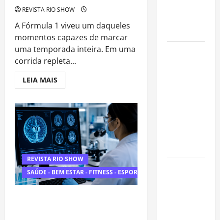
gastando
REVISTA RIO SHOW
pouco: guia
A Fórmula 1 viveu um daqueles
completo
momentos capazes de marcar
uma temporada inteira. Em uma
Cafeterias
corrida repleta...
investem
em
Read
LEIA MAIS
more
produtos
about
sem glúten
Ferrari
Volta
para
ao
Topo
atender
com
novo perfil
Hamilton
e
de público
Reacende
a
REVISTA RIO SHOW
Chama
Como
de
SAÚDE - BEM ESTAR - FITNESS - ESPORTE
uma
estudar
Nova
Era
para o
na
Inteligência Artificial Diagnostica
Enem: guia
Fórmula
Tumores Cerebrais em Minutos e
1
completo
Pode Transformar a Medicina