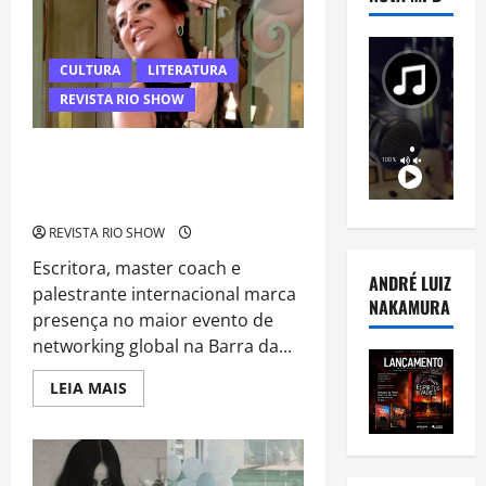
CULTURA
LITERATURA
REVISTA RIO SHOW
Kristhel Byancco reúne estilo,
propósito e inteligência emocional em
palestra no Conexão Global
REVISTA RIO SHOW
Escritora, master coach e
ANDRÉ LUIZ
palestrante internacional marca
NAKAMURA
presença no maior evento de
networking global na Barra da...
Read
LEIA MAIS
more
about
Kristhel
Byancco
reúne
estilo,