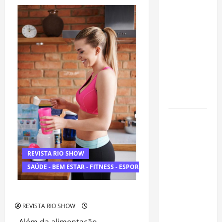
apresenta
Muito
Além
“Homo
da
Camisa
Longevus”
Xadrez:
Como
e abre
Celebridades
debate
Estão
Reinventando
sobre o
a
Moda
futuro da
Junina
longevidade
humana
Endrick
amplia
atuação
REVISTA RIO SHOW
fora dos
gramados e
SAÚDE - BEM ESTAR - FITNESS - ESPORTE
assume
missão em
Imunidade no inverno
defesa da
REVISTA RIO SHOW
infância
Além da alimentação