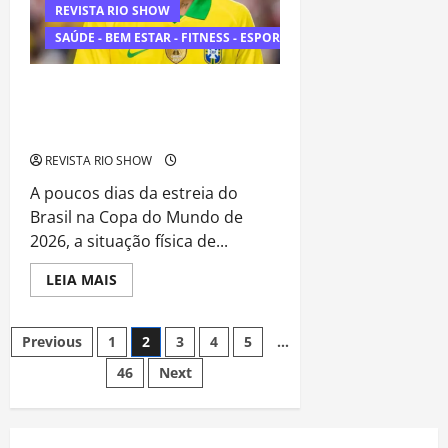
mensagem
REVISTA RIO SHOW
sobre
prevenção
SAÚDE - BEM ESTAR - FITNESS - ESPORTE
e
cuidados
Alerta na Seleção: lesão muscular de
Neymar acende preocupação às
vésperas da Copa do Mundo
REVISTA RIO SHOW
A poucos dias da estreia do
Brasil na Copa do Mundo de
2026, a situação física de...
Read
LEIA MAIS
more
about
Alerta
Navegação
na
Previous
1
2
3
4
5
…
Seleção:
lesão
46
Next
por
muscular
de
Neymar
posts
acende
preocupação
às