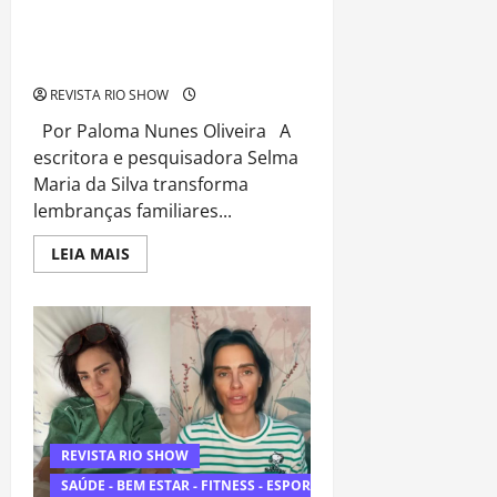
Livro resgata memórias de família e
trajetórias negras em narrativa
marcada por afetos e ancestralidade
REVISTA RIO SHOW
Por Paloma Nunes Oliveira A
escritora e pesquisadora Selma
Maria da Silva transforma
lembranças familiares...
Read
LEIA MAIS
more
about
Livro
resgata
memórias
de
família
e
trajetórias
negras
em
narrativa
marcada
REVISTA RIO SHOW
por
afetos
SAÚDE - BEM ESTAR - FITNESS - ESPORTE