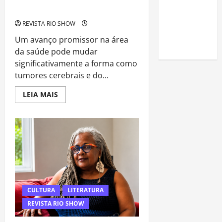
para
Oncológica
conquistar
REVISTA RIO SHOW
a vaga na
Um avanço promissor na área
universidade
da saúde pode mudar
significativamente a forma como
tumores cerebrais e do...
Read
LEIA MAIS
more
about
Inteligência
Artificial
Diagnostica
Tumores
Cerebrais
em
Minutos
e
Pode
Transformar
a
CULTURA
LITERATURA
Medicina
Oncológica
REVISTA RIO SHOW