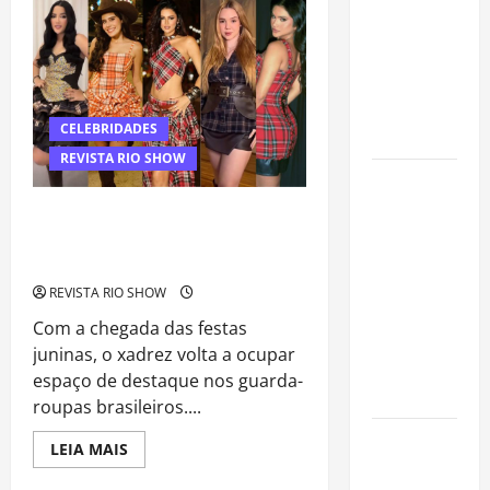
artistas
e
Nicolas
mais
Prattes
revelam
procurados
sexo
pelos
do
bebê
grandes
e
celebram
CELEBRIDADES
cerimoniais
nova
fase
REVISTA RIO SHOW
da
Centro do
família
Rio entra
Muito Além da Camisa Xadrez: Como
entre os
Celebridades Estão Reinventando a
bairros
Moda Junina
mais caros
REVISTA RIO SHOW
para alugar
Com a chegada das festas
imóveis
juninas, o xadrez volta a ocupar
após forte
espaço de destaque nos guarda-
valorização
roupas brasileiros....
Luiz Paulo
Read
LEIA MAIS
more
Foggetti
about