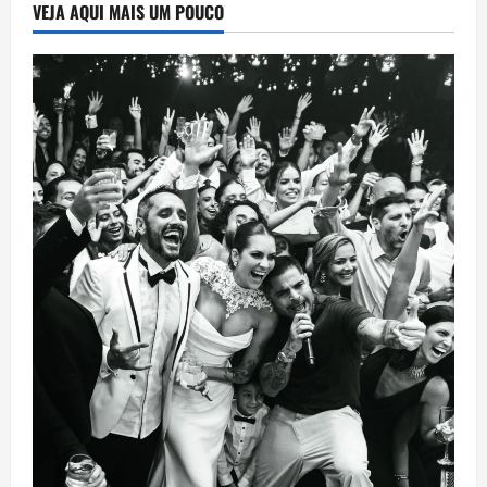
VEJA AQUI MAIS UM POUCO
vésperas
da
Copa
do
Mundo