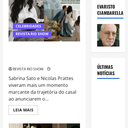
propósito
e
EVARISTO
inteligência
CIAMBARELLA
emocional
em
palestra
no
CELEBRIDADES
Conexão
Global
REVISTA RIO SHOW
Sabrina Sato e Nicolas Prattes
revelam sexo do bebê e celebram
nova fase da família
ÚLTIMAS
REVISTA RIO SHOW
NOTÍCIAS
Sabrina Sato e Nicolas Prattes
viveram mais um momento
Rafa
marcante da trajetória do casal
Mesquita:
ao anunciarem o...
fenômeno
dos
Read
LEIA MAIS
more
casamentos
about
é um dos
Sabrina
Sato