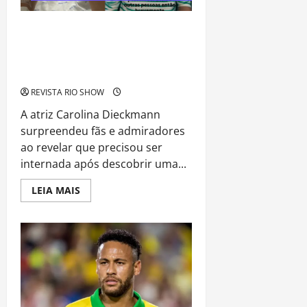
e
ancestralidade
Sinal de Alerta: Carolina Dieckmann
transforma experiência de saúde em
mensagem sobre prevenção e
cuidados
REVISTA RIO SHOW
A atriz Carolina Dieckmann
surpreendeu fãs e admiradores
ao revelar que precisou ser
internada após descobrir uma...
Read
LEIA MAIS
more
about
Sinal
de
Alerta:
Carolina
Dieckmann
transforma
experiência
de
saúde
em