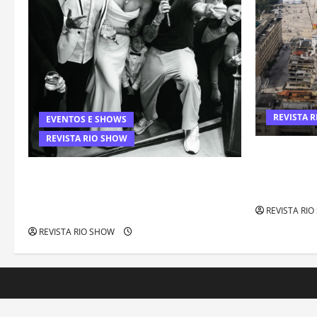
REVISTA 
EVENTOS E SHOWS
REVISTA RIO SHOW
Centro do R
mais caros 
Rafa Mesquita: fenômeno dos
forte valori
casamentos é um dos artistas mais
procurados pelos grandes cerimoniais
REVISTA RI
REVISTA RIO SHOW