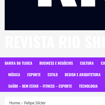
REVISTA RIO S
BARRA DA TIJUCA
BUSINESS E NEGÓCIOS
CULTURA
CI
MÚSICA
ESPORTE
ESTILO
DESIGN E ARQUITETURA
SAÚDE – BEM ESTAR – FITNESS – ESPORTE
TECNOLOGIA
Home
Felipe Silcler