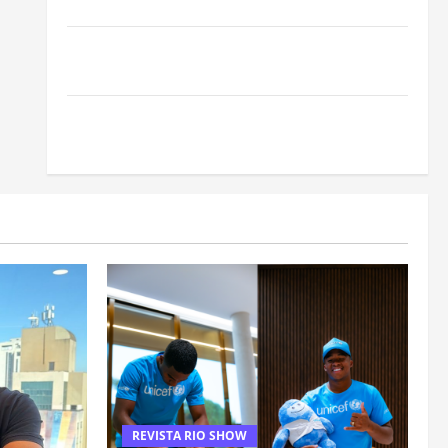
pouco: guia completo
Cafeterias investem em produtos sem glúten para
atender novo perfil de público
Como estudar para o Enem: guia completo para
conquistar a vaga na universidade
REVISTA RIO SHOW