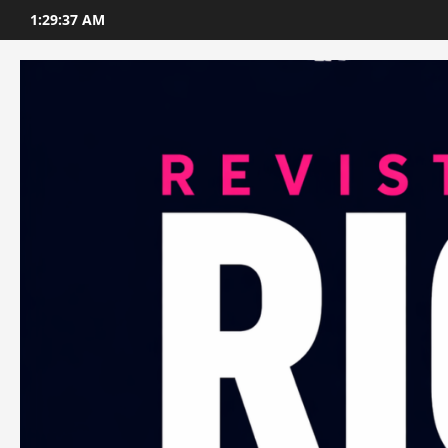
Skip
1:29:38 AM
to
content