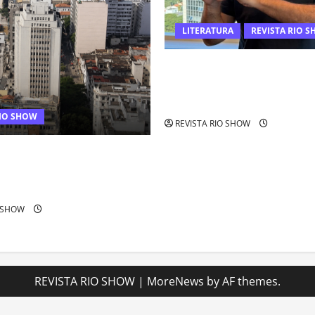
LITERATURA
REVISTA RIO 
Luiz Paulo Foggetti apresen
Longevus” e abre debate sobr
da longevidade humana
RIO SHOW
REVISTA RIO SHOW
io entra entre os bairros
para alugar imóveis após
zação
O SHOW
REVISTA RIO SHOW
|
MoreNews
by AF themes.