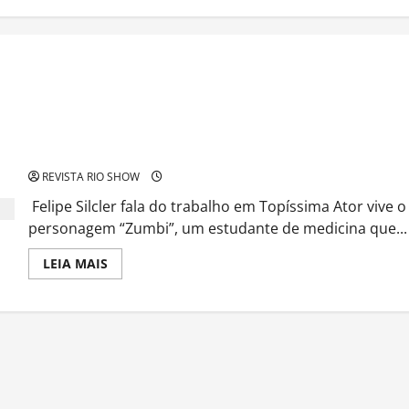
Felipe Silcler fala do trabalho em Topíssima
REVISTA RIO SHOW
Felipe Silcler fala do trabalho em Topíssima Ator vive o
personagem “Zumbi”, um estudante de medicina que...
Read
LEIA MAIS
more
about
Felipe
Silcler
fala
do
trabalho
em
Topíssima