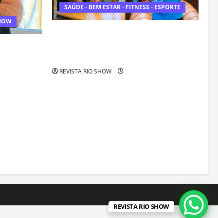
SAÚDE - BEM ESTAR - FITNESS - ESPORTE
SHOW
Endrick amplia atuação fora dos
gramados e assume missão em defesa
ta “Homo
da infância
e o futuro
REVISTA RIO SHOW
REVISTA RIO SHOW