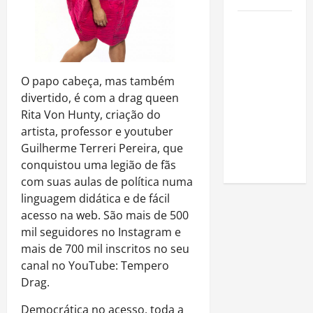
Como
estudar
para o
Enem: guia
O papo cabeça, mas também
completo
divertido, é com a drag queen
para
Rita Von Hunty, criação do
conquistar
artista, professor e youtuber
a vaga na
Guilherme Terreri Pereira, que
universidade
conquistou uma legião de fãs
com suas aulas de política numa
linguagem didática e de fácil
acesso na web. São mais de 500
mil seguidores no Instagram e
mais de 700 mil inscritos no seu
canal no YouTube: Tempero
Drag.
Democrática no acesso, toda a