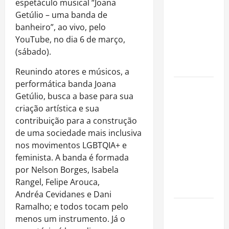
espetáculo musical “Joana
fora dos
Getúlio – uma banda de
gramados e
banheiro”, ao vivo, pelo
assume
YouTube, no dia 6 de março,
missão em
(sábado).
defesa da
infância
Reunindo atores e músicos, a
performática banda Joana
AMADO &
Getúlio, busca a base para sua
SILVA
criação artística e sua
RECORDS
contribuição para a construção
LANÇA O EP
de uma sociedade mais inclusiva
“É A VIDA”
nos movimentos LGBTQIA+ e
E O ÁLBUM
feminista. A banda é formada
“A VIDA
por Nelson Borges, Isabela
QUE NOS
Rangel, Felipe Arouca,
HABITA”
Andréa Cevidanes e Dani
Ramalho; e todos tocam pelo
Milton
menos um instrumento. Já o
Nascimento