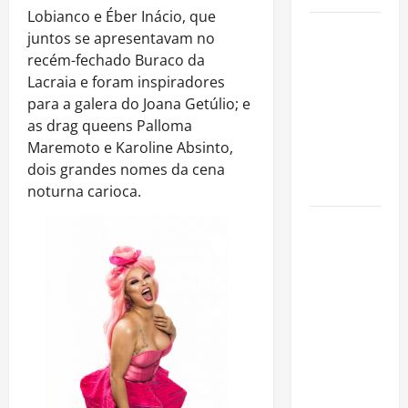
Lobianco e Éber Inácio, que
Como
juntos se apresentavam no
organizar
recém-fechado Buraco da
uma festa
Lacraia e foram inspiradores
de
para a galera do Joana Getúlio; e
aniversário
as drag queens Palloma
gastando
Maremoto e Karoline Absinto,
pouco: guia
dois grandes nomes da cena
completo
noturna carioca.
Cafeterias
investem
em
produtos
sem glúten
para
atender
novo perfil
de público