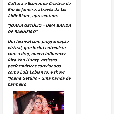
Rafa
Cultura e Economia Criativa do
Mesquita:
Rio de Janeiro, através da Lei
fenômeno
Aldir Blanc, apresentam:
dos
casamentos
“JOANA GETÚLIO – UMA BANDA
é um dos
DE BANHEIRO”
artistas
Um festival com programação
mais
virtual, que inclui
entrevista
procurados
com a drag queen influencer
pelos
Rita Von Hunty, artistas
grandes
performáticos convidados,
cerimoniais
como Luís Lobianco, e show
“Joana Getúlio – uma banda de
Centro do
banheiro”
Rio entra
entre os
bairros
mais caros
para alugar