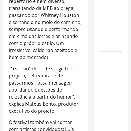
repertório é bem diverso,
é internado
transitando da MPB ao brega,
no Rio para
passando por Whitney Houston
tratar
e sertanejo no meio do caminho,
pneumonia
sempre usando e performando
e apresenta
em cima das letras e brincando
evolução
com o próprio estilo. Um
clínica
irresistível caldeirão azeitado e
bem apimentado!
“Michael”
faz história
“O show é de onde surge todo o
e
projeto; pela vontade de
transforma
passarmos nossa mensagem
trajetória
abordando questões de
do Rei do
relevância a partir do humor”,
Pop em
explica Mateus Bento, produtor
fenômeno
executivo do projeto.
mundial
nos
O festival também vai contar
cinemas
com artistas convidados: Luís