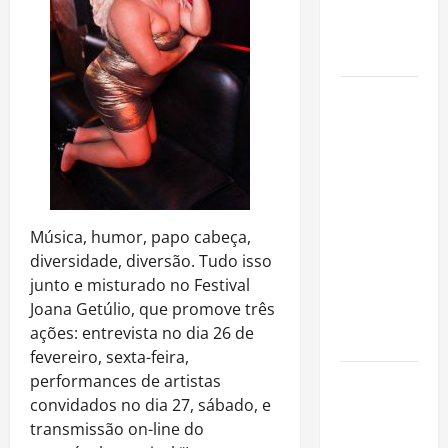
imóveis
após forte
valorização
Luiz Paulo
Foggetti
apresenta
“Homo
Longevus”
e abre
Música, humor, papo cabeça,
debate
diversidade, diversão. Tudo isso
sobre o
junto e misturado no Festival
futuro da
Joana Getúlio, que promove três
longevidade
ações: entrevista no dia 26 de
humana
fevereiro, sexta-feira,
performances de artistas
Endrick
convidados no dia 27, sábado, e
amplia
transmissão on-line do
atuação