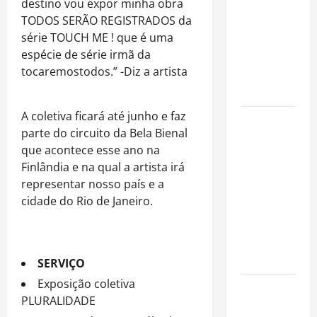
destino vou expor minha obra
fora dos
TODOS SERÃO REGISTRADOS da
gramados e
série TOUCH ME ! que é uma
assume
espécie de série irmã da
missão em
tocaremostodos.” -Diz a artista
defesa da
infância
A coletiva ficará até junho e faz
AMADO &
parte do circuito da Bela Bienal
SILVA
que acontece esse ano na
RECORDS
Finlândia e na qual a artista irá
LANÇA O EP
representar nosso país e a
“É A VIDA”
cidade do Rio de Janeiro.
E O ÁLBUM
“A VIDA
QUE NOS
HABITA”
SERVIÇO
Exposição coletiva
Milton
PLURALIDADE
Nascimento