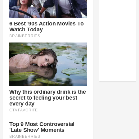
Como
estudar
para o
Enem: guia
completo
para
conquistar
a vaga na
universidade