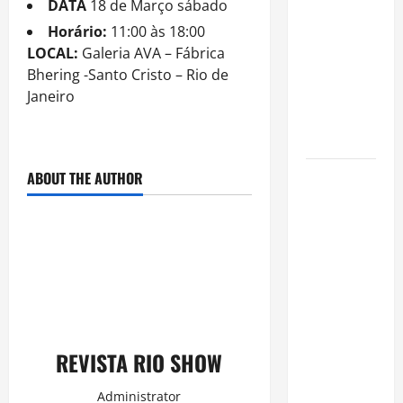
DATA
18 de Março sábado
é internado
no Rio para
Horário:
11:00 às 18:00
tratar
LOCAL:
Galeria AVA – Fábrica
pneumonia
Bhering -Santo Cristo – Rio de
e apresenta
Janeiro
evolução
clínica
ABOUT THE AUTHOR
“Michael”
faz história
e
transforma
trajetória
do Rei do
Pop em
fenômeno
mundial
REVISTA RIO SHOW
nos
cinemas
Administrator