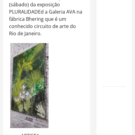
Rafa
(sábado) da exposição
Mesquita:
PLURALIDADEd a Galeria AVA na
fenômeno
fábrica Bhering que é um
dos
conhecido circuito de arte do
casamentos
Rio de Janeiro.
é um dos
artistas
mais
procurados
pelos
grandes
cerimoniais
Centro do
Rio entra
entre os
bairros
mais caros
para alugar