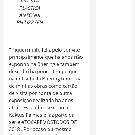
ARTISTA
imóveis
PLÁSTICA
após forte
ANTONIA
valorização
PHILIPPSEN
Luiz Paulo
Foggetti
apresenta
“-Fiquei muito feliz pelo convite
“Homo
principalmente que há anos não
Longevus”
exponho na Bhering e também
e abre
descobri há pouco tempo que
debate
na entrada da Bhering tem uma
sobre o
de minhas obras como cartão
futuro da
de visita por conta de outra
longevidade
exposição realizada há anos
humana
atrás. Essa obra se chama
Kaktus Palmas e faz parte da
Endrick
série #TOCAREMOSTODOS DE
amplia
2018 . Por acaso ou mesmo
atuação