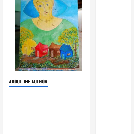
fora dos
gramados e
assume
missão em
defesa da
infância
AMADO &
SILVA
RECORDS
LANÇA O EP
“É A VIDA”
ABOUT THE AUTHOR
E O ÁLBUM
“A VIDA
QUE NOS
HABITA”
Milton
Nascimento