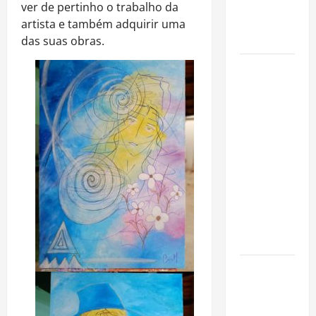
imóveis
ver de pertinho o trabalho da
após forte
artista e também adquirir uma
valorização
das suas obras.
Luiz Paulo
Foggetti
apresenta
“Homo
Longevus”
e abre
debate
sobre o
futuro da
longevidade
humana
Endrick
amplia
atuação