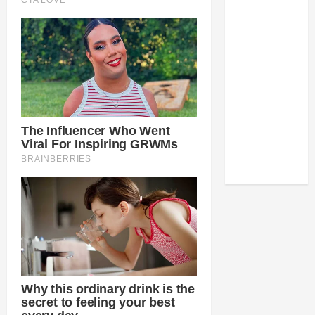
Como
estudar
para o
Enem: guia
completo
para
conquistar
a vaga na
universidade