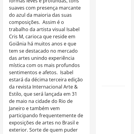
Rafa
formas leves e profundas, tons
Mesquita:
suaves com presença marcante
fenômeno
do azul da maioria das suas
dos
composições. Assim é o
casamentos
trabalho da artista visual Isabel
é um dos
Cris M, carioca que reside em
artistas
Goiânia há muitos anos e que
mais
tem se destacado no mercado
procurados
das artes unindo experiência
pelos
mística com os mais profundos
grandes
sentimentos e afetos. Isabel
cerimoniais
estará da décima terceira edição
da revista Internacional Arte &
Centro do
Estilo, que será lançada em 31
Rio entra
de maio na cidade do Rio de
entre os
Janeiro e também vem
bairros
participando frequentemente de
mais caros
exposições de artes no Brasil e
para alugar
exterior. Sorte de quem puder