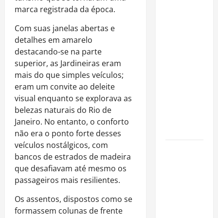
Rafa
marca registrada da época.
Mesquita:
fenômeno
Com suas janelas abertas e
dos
detalhes em amarelo
casamentos
destacando-se na parte
é um dos
superior, as Jardineiras eram
artistas
mais do que simples veículos;
mais
eram um convite ao deleite
procurados
visual enquanto se explorava as
pelos
belezas naturais do Rio de
grandes
Janeiro. No entanto, o conforto
cerimoniais
não era o ponto forte desses
veículos nostálgicos, com
Centro do
bancos de estrados de madeira
Rio entra
que desafiavam até mesmo os
entre os
passageiros mais resilientes.
bairros
mais caros
Os assentos, dispostos como se
para alugar
formassem colunas de frente