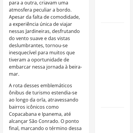
imóveis
para a outra, criavam uma
após forte
atmosfera peculiar a bordo.
valorização
Apesar da falta de comodidade,
a experiência única de viajar
Luiz Paulo
nessas Jardineiras, desfrutando
Foggetti
do vento suave e das vistas
apresenta
deslumbrantes, tornou-se
“Homo
inesquecível para muitos que
Longevus”
tiveram a oportunidade de
e abre
embarcar nessa jornada à beira-
debate
mar.
sobre o
A rota desses emblemáticos
futuro da
ônibus de turismo estendia-se
longevidade
ao longo da orla, atravessando
humana
bairros icônicos como
Endrick
Copacabana e Ipanema, até
amplia
alcançar São Conrado. O ponto
atuação
final, marcando o término dessa