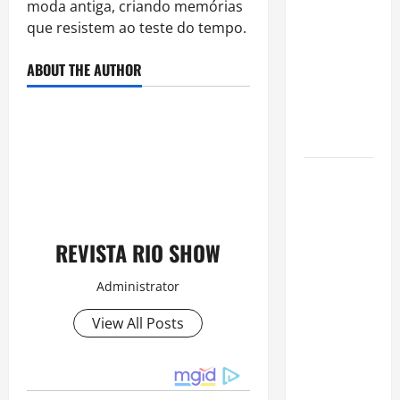
moda antiga, criando memórias
é internado
que resistem ao teste do tempo.
no Rio para
tratar
ABOUT THE AUTHOR
pneumonia
e apresenta
evolução
clínica
“Michael”
faz história
e
transforma
REVISTA RIO SHOW
trajetória
do Rei do
Administrator
Pop em
View All Posts
fenômeno
mundial
nos
cinemas