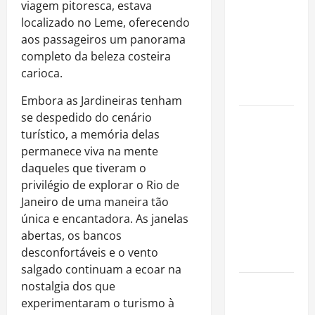
fora dos
viagem pitoresca, estava
gramados e
localizado no Leme, oferecendo
assume
aos passageiros um panorama
missão em
completo da beleza costeira
defesa da
carioca.
infância
Embora as Jardineiras tenham
se despedido do cenário
AMADO &
turístico, a memória delas
SILVA
permanece viva na mente
RECORDS
daqueles que tiveram o
LANÇA O EP
privilégio de explorar o Rio de
“É A VIDA”
Janeiro de uma maneira tão
E O ÁLBUM
única e encantadora. As janelas
“A VIDA
abertas, os bancos
QUE NOS
desconfortáveis e o vento
HABITA”
salgado continuam a ecoar na
nostalgia dos que
Milton
experimentaram o turismo à
Nascimento