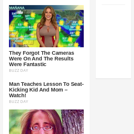
Como
estudar
para o
Enem: guia
completo
para
conquistar
a vaga na
universidade