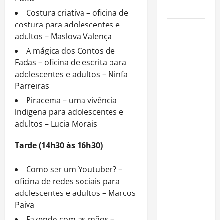
cinemas
Costura criativa – oficina de
costura para adolescentes e
Como
adultos – Maslova Valença
organizar
A mágica dos Contos de
uma festa
Fadas – oficina de escrita para
de
adolescentes e adultos – Ninfa
aniversário
Parreiras
gastando
pouco: guia
Piracema – uma vivência
completo
indígena para adolescentes e
adultos – Lucia Morais
Cafeterias
investem
Tarde (14h30 às 16h30)
em
produtos
Como ser um Youtuber? –
sem glúten
oficina de redes sociais para
para
adolescentes e adultos – Marcos
atender
Paiva
novo perfil
Fazendo com as mãos –