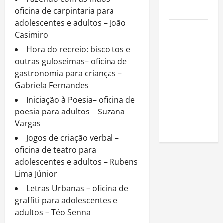
de público
oficina de carpintaria para
adolescentes e adultos – João
Como
Casimiro
estudar
Hora do recreio: biscoitos e
para o
outras guloseimas– oficina de
Enem: guia
gastronomia para crianças –
completo
Gabriela Fernandes
para
Iniciação à Poesia– oficina de
conquistar
poesia para adultos – Suzana
a vaga na
Vargas
universidade
Jogos de criação verbal –
oficina de teatro para
adolescentes e adultos – Rubens
Lima Júnior
Letras Urbanas – oficina de
graffiti para adolescentes e
adultos – Téo Senna