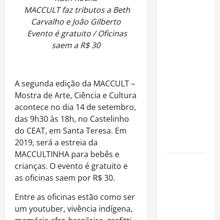
MACCULT faz tributos a Beth
Rafa
Carvalho e João Gilberto
Mesquita:
Evento é gratuito / Oficinas
fenômeno
saem a R$ 30
dos
casamentos
é um dos
artistas
A segunda edição da MACCULT –
mais
Mostra de Arte, Ciência e Cultura
procurados
acontece no dia 14 de setembro,
pelos
das 9h30 às 18h, no Castelinho
grandes
do CEAT, em Santa Teresa. Em
cerimoniais
2019, será a estreia da
MACCULTINHA para bebês e
Centro do
crianças. O evento é gratuito e
Rio entra
as oficinas saem por R$ 30.
entre os
Entre as oficinas estão como ser
bairros
um youtuber, vivência indígena,
mais caros