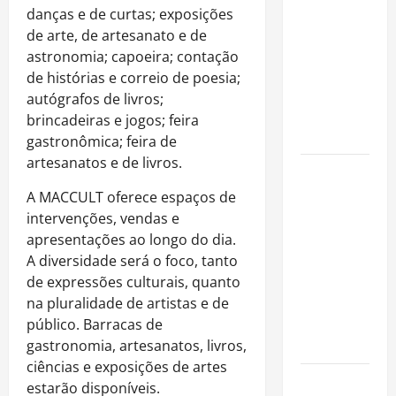
atuação
danças e de curtas; exposições
fora dos
de arte, de artesanato e de
gramados e
astronomia; capoeira; contação
assume
de histórias e correio de poesia;
missão em
autógrafos de livros;
defesa da
brincadeiras e jogos; feira
infância
gastronômica; feira de
artesanatos e de livros.
AMADO &
SILVA
A MACCULT oferece espaços de
RECORDS
intervenções, vendas e
LANÇA O EP
apresentações ao longo do dia.
“É A VIDA”
A diversidade será o foco, tanto
E O ÁLBUM
de expressões culturais, quanto
“A VIDA
na pluralidade de artistas e de
QUE NOS
público. Barracas de
HABITA”
gastronomia, artesanatos, livros,
ciências e exposições de artes
Milton
estarão disponíveis.