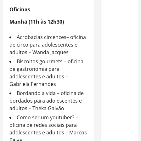
Nascimento
Oficinas
é internado
no Rio para
Manhã (11h às 12h30)
tratar
pneumonia
Acrobacias circences– oficina
e apresenta
de circo para adolescentes e
evolução
adultos – Wanda Jacques
clínica
Biscoitos gourmets – oficina
de gastronomia para
“Michael”
adolescentes e adultos –
faz história
Gabriela Fernandes
e
transforma
Bordando a vida – oficina de
trajetória
bordados para adolescentes e
do Rei do
adultos – Theka Galvão
Pop em
Como ser um youtuber? –
fenômeno
oficina de redes sociais para
mundial
adolescentes e adultos – Marcos
nos
Paiva