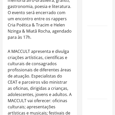
memória afro-brasileira, grafitti,
para alugar
gastronomia, poesia e literatura.
imóveis
O evento será encerrado com
após forte
um encontro entre os rappers
valorização
Cria Poética & Tracim e Helen
Nzinga & Miatã Rocha, agendado
Luiz Paulo
para às 17h.
Foggetti
apresenta
“Homo
A MACCULT apresenta e divulga
Longevus”
criações artísticas, científicas e
e abre
culturais de consagrados
debate
profissionais de diferentes áreas
sobre o
de atuação. Especialistas do
futuro da
CEAT e parceiros vão ministrar
longevidade
as oficinas, dirigidas a crianças,
humana
adolescentes, jovens e adultos. A
MACCULT vai oferecer: oficinas
Endrick
culturais; apresentações
amplia
artísticas e musicais; festivais de