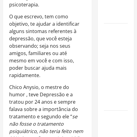
imóveis
psicoterapia.
após forte
valorização
O que escrevo, tem como
objetivo, te ajudar a identificar
Luiz Paulo
alguns sintomas referentes à
Foggetti
depressão, que você esteja
apresenta
observando; seja nos seus
“Homo
amigos, familiares ou até
Longevus”
mesmo em você e com isso,
e abre
poder buscar ajuda mais
debate
rapidamente.
sobre o
Chico Anysio, o mestre do
futuro da
humor , teve Depressão e a
longevidade
tratou por 24 anos e sempre
humana
falava sobre a importância do
tratamento e segundo ele “
se
Endrick
não fosse o tratamento
amplia
psiquiátrico, não teria feito nem
atuação