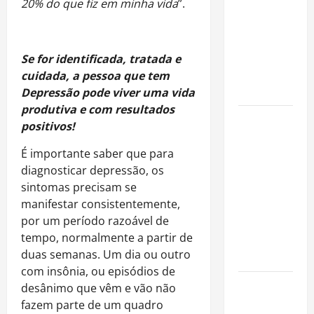
20% do que fiz em minha vida
”.
fora dos
gramados e
assume
missão em
Se for identificada, tratada e
defesa da
cuidada, a pessoa que tem
infância
Depressão pode viver uma vida
produtiva e com resultados
AMADO &
positivos!
SILVA
É importante saber que para
RECORDS
diagnosticar depressão, os
LANÇA O EP
sintomas precisam se
“É A VIDA”
manifestar consistentemente,
E O ÁLBUM
por um período razoável de
“A VIDA
tempo, normalmente a partir de
QUE NOS
duas semanas. Um dia ou outro
HABITA”
com insônia, ou episódios de
Milton
desânimo que vêm e vão não
Nascimento
fazem parte de um quadro