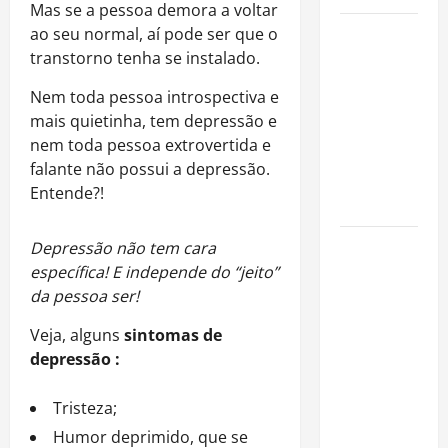
Mas se a pessoa demora a voltar
ao seu normal, aí pode ser que o
Como
transtorno tenha se instalado.
organizar
uma festa
Nem toda pessoa introspectiva e
de
mais quietinha, tem depressão e
aniversário
nem toda pessoa extrovertida e
gastando
falante não possui a depressão.
pouco: guia
Entende?!
completo
Cafeterias
Depressão não tem cara
investem
específica! E independe do “jeito”
em
da pessoa ser!
produtos
Veja, alguns
sintomas de
sem glúten
depressão :
para
atender
Tristeza;
novo perfil
Humor deprimido, que se
de público