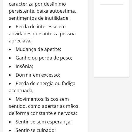
caracteriza por desânimo
Como
persistente, baixa autoestima,
estudar
sentimentos de inutilidade;
para o
Perda de interesse em
Enem: guia
atividades que antes a pessoa
completo
apreciava;
para
Mudança de apetite;
conquistar
Ganho ou perda de peso;
a vaga na
Insônia;
universidade
Dormir em excesso;
Perda de energia ou fadiga
acentuada;
Movimentos físicos sem
sentido, como apertar as mãos
de forma constante e nervosa;
Sentir-se sem esperança;
Sentir-se culpado;