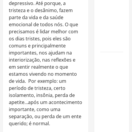
é internado
depressivo. Até porque, a
no Rio para
tristeza e o desânimo, fazem
tratar
parte da vida e da saúde
pneumonia
emocional de todos nós. O que
e apresenta
precisamos é lidar melhor com
evolução
os dias tristes, pois eles são
clínica
comuns e principalmente
importantes, nos ajudam na
“Michael”
interiorização, nas reflexões e
faz história
em sentir realmente o que
e
estamos vivendo no momento
transforma
de vida. Por exemplo: um
trajetória
período de tristeza, certo
do Rei do
isolamento, insônia, perda de
Pop em
apetite…após um acontecimento
fenômeno
importante, como uma
mundial
separação, ou perda de um ente
nos
querido; é normal.
cinemas