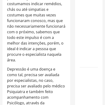
Rafa
costumamos indicar remédios,
Mesquita:
chás ou até simpatias e
fenômeno
costumes que muitas vezes
dos
funcionaram conosco, mas que
casamentos
não necessariamente funcionará
é um dos
com o próximo, sabemos que
artistas
todo este impulso é com a
mais
melhor das intenções, porém, o
procurados
ideal é indicar a pessoa que
pelos
procure o especialista naquela
grandes
área.
cerimoniais
Depressão é uma doença e
Centro do
como tal, precisa ser avaliada
Rio entra
por especialistas, no caso,
entre os
precisa ser avaliado pelo médico
bairros
Psiquiatra e também feito
mais caros
acompanhamento com
para alugar
Psicólogo, através da