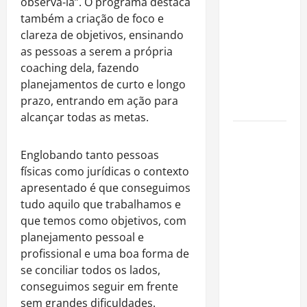
observa-la”.
O
programa
destaca
é internado
também a criaçã
o
de foco e
no Rio para
clareza de objetivos, ensinando
tratar
as pessoas a serem a própria
pneumonia
coaching
dela, fazendo
e apresenta
planejamentos de curto e longo
evolução
prazo, entrando em açã
o
para
clínica
alcançar todas as metas.
“Michael”
faz história
Englobando tanto pessoas
e
físicas como jurídicas
o
contexto
transforma
apresentado é que conseguimos
trajetória
tudo aquilo que trabalhamos e
do Rei do
que temos como objetivos, com
Pop em
planejamento pessoal e
fenômeno
profissional e uma boa forma de
mundial
se conciliar todos os lados,
nos
conseguimos seguir em frente
cinemas
sem grandes dificuldades.