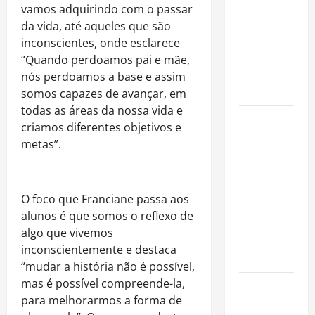
fora dos
vamos adquirindo com
o
passar
gramados e
da vida, até aqueles que sã
o
assume
inconscientes, onde esclarece
missão em
“Quando perdoamos pai e mãe,
defesa da
nós perdoamos a base e assim
infância
somos capazes de avançar, em
todas as áreas da nossa vida e
AMADO &
criamos diferentes objetivos e
SILVA
metas”.
RECORDS
LANÇA O EP
“É A VIDA”
O
foco que Franciane passa aos
E O ÁLBUM
alunos é que somos
o
reflexo de
“A VIDA
algo que vivemos
QUE NOS
inconscientemente e destaca
HABITA”
“mudar a história nã
o
é possível,
mas é possível compreende-la,
Milton
para melhorarmos a forma de
Nascimento