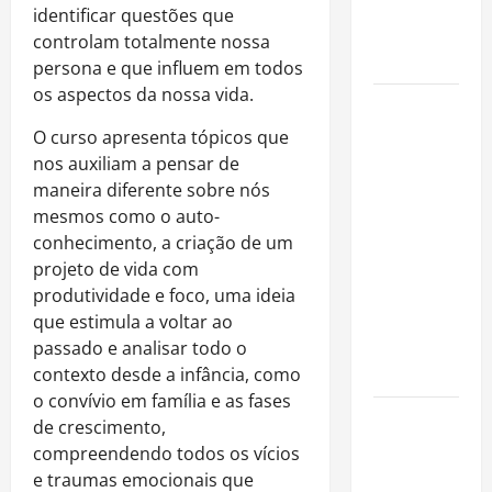
imóveis
identificar questões que
após forte
controlam totalmente nossa
valorização
persona e que influem em todos
os aspectos da nossa vida.
Luiz Paulo
Foggetti
O
curso apresenta tópicos que
apresenta
nos auxiliam a pensar de
“Homo
maneira diferente sobre nós
Longevus”
mesmos como
o
auto-
e abre
conhecimento, a criaçã
o
de um
debate
projeto de vida com
sobre o
produtividade e foco, uma ideia
futuro da
que estimula a voltar ao
longevidade
passado e analisar todo
o
humana
contexto desde a infância, como
o
convívio em família e as fases
Endrick
de crescimento,
amplia
compreendendo todos os vícios
atuação
e traumas emocionais que