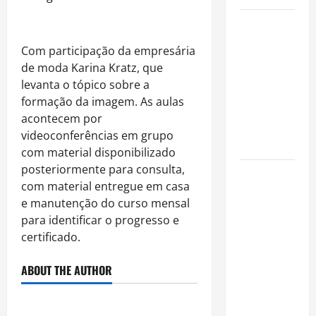
Como
organizar
Com participaçã
o
da empresária
uma festa
de moda Karina Kratz, que
de
levanta
o
tópico sobre a
aniversário
formaçã
o
da imagem. As aulas
gastando
acontecem por
pouco: guia
videoconferências em grupo
completo
com material disponibilizado
posteriormente para consulta,
Cafeterias
com material entregue em casa
investem
e manutençã
o
do curso mensal
em
para identificar
o
progresso e
produtos
certificado.
sem glúten
para
ABOUT THE AUTHOR
atender
novo perfil
de público