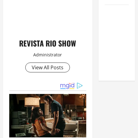
Como
estudar
para o
Enem: guia
completo
REVISTA RIO SHOW
para
Administrator
conquistar
a vaga na
View All Posts
universidade