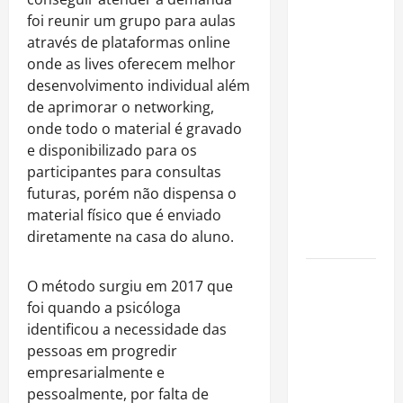
Rafa
foi reunir um grupo para aulas
Mesquita:
através de plataformas online
fenômeno
onde as lives oferecem melhor
dos
desenvolvimento individual além
casamentos
de aprimorar
o
networking,
é um dos
onde todo
o
material é gravado
artistas
e disponibilizado para os
mais
participantes para consultas
procurados
futuras, porém nã
o
dispensa
o
pelos
material físico que é enviado
grandes
diretamente na casa do aluno.
cerimoniais
Centro do
O
método surgiu em 2017 que
Rio entra
foi quando a psicóloga
entre os
identificou a necessidade das
bairros
pessoas em progredir
mais caros
empresarialmente e
para alugar
pessoalmente, por falta de