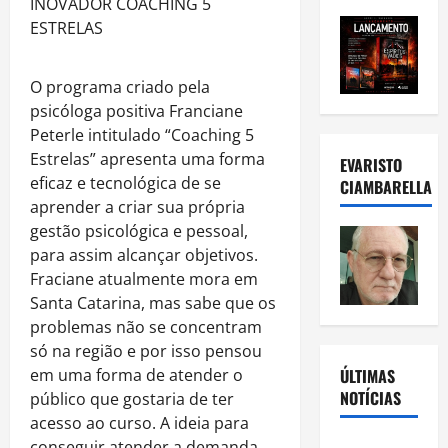
O
programa
criado pela
psicóloga positiva Franciane
Peterle intitulado “
Coaching
5
Estrelas
” apresenta uma forma
EVARISTO
eficaz e tecnológica de se
CIAMBARELLA
aprender a criar sua própria
gestã
o
psicológica e pessoal,
para assim alcançar objetivos.
Fraciane atualmente mora em
Santa Catarina, mas sabe que os
problemas nã
o
se concentram
só na regiã
o
e por isso pensou
ÚLTIMAS
em uma forma de atender
o
NOTÍCIAS
público que gostaria de ter
acesso ao curso. A ideia para
conseguir atender a demanda