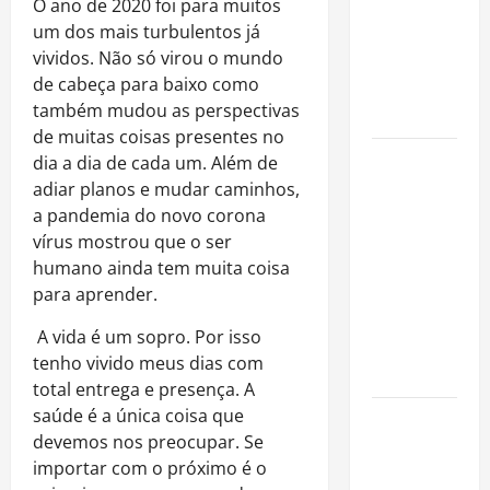
O ano de 2020 foi para
muitos
gramados e
um
dos mais turbulentos já
assume
vividos. Não só virou o mundo
missão em
de cabeça para baixo como
defesa da
também mudou as perspectivas
infância
de muitas coisas presentes no
AMADO &
dia a dia de cada um. Além de
SILVA
adiar planos e mudar caminhos,
RECORDS
a pandemia do novo corona
LANÇA O EP
vírus mostrou que o ser
“É A VIDA”
humano ainda tem muita coisa
E O ÁLBUM
para aprender.
“A VIDA
A vida é um sopro. Por isso
QUE NOS
tenho vivido meus dias com
HABITA”
total entrega e presença. A
saúde é a única coisa que
Milton
devemos nos preocupar. Se
Nascimento
importar com o próximo é o
é internado