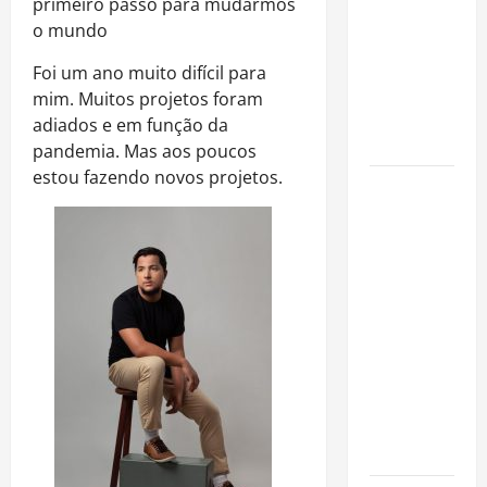
primeiro passo para mudarmos
no Rio para
o mundo
tratar
pneumonia
Foi um ano muito difícil para
e apresenta
mim. Muitos projetos foram
evolução
adiados e em função da
clínica
pandemia. Mas aos poucos
estou fazendo novos projetos.
“Michael”
faz história
e
transforma
trajetória
do Rei do
Pop em
fenômeno
mundial
nos
cinemas