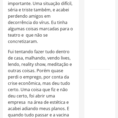
Mesquita:
importante. Uma situação difícil,
fenômeno
séria e triste também, e acabei
dos
perdendo amigos em
casamentos
decorrência do vírus. Eu tinha
é um dos
algumas coisas marcadas para o
artistas
teatro e que não se
mais
concretizaram.
procurados
pelos
Fui tentando fazer tudo dentro
grandes
de casa, malhando, vendo lives,
cerimoniais
lendo,
reality
show, meditação e
outras coisas. Porém quase
Centro do
perdi o emprego, por conta da
Rio entra
crise econômica, mas deu tudo
entre os
certo. Uma coisa que fiz e não
bairros
deu certo, foi abrir uma
mais caros
empresa na área de estética e
para alugar
acabei adiando meus planos. E
imóveis
quando tudo passar e a vacina