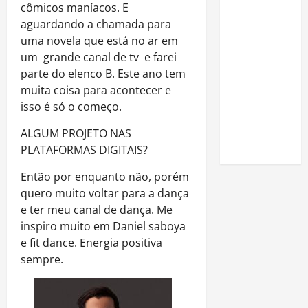
cômicos maníacos. E
Como
aguardando a chamada para
estudar
uma novela que está no ar em
para o
um grande canal de tv e farei
Enem: guia
parte do elenco B. Este ano tem
completo
muita coisa para acontecer e
para
isso é só o começo.
conquistar
a vaga na
ALGUM PROJETO NAS
universidade
PLATAFORMAS DIGITAIS?
Então por enquanto não, porém
quero muito voltar para a dança
e ter meu canal de dança. Me
inspiro muito em Daniel saboya
e fit dance. Energia positiva
sempre.