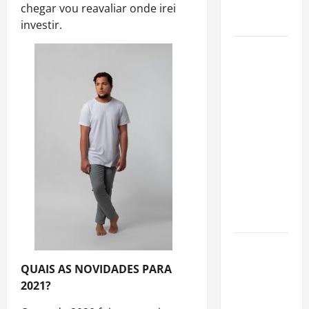
após forte
chegar vou reavaliar onde irei
valorização
investir.
Luiz Paulo
Foggetti
apresenta
“Homo
Longevus”
e abre
debate
sobre o
futuro da
longevidade
humana
Endrick
amplia
QUAIS AS NOVIDADES PARA
atuação
2021?
fora dos