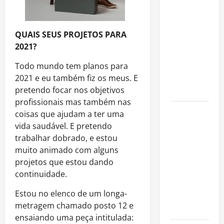
Como
organizar
uma festa
QUAIS SEUS PROJETOS PARA
de
2021?
aniversário
gastando
Todo mundo tem planos para
pouco: guia
2021 e eu também fiz os meus.
E
completo
pretendo focar nos objetivos
profissionais mas também nas
Cafeterias
coisas que ajudam a ter uma
investem
vida saudável. E pretendo
em
trabalhar dobrado, e estou
produtos
muito animado com alguns
sem glúten
projetos que estou dando
para
continuidade.
atender
Estou no elenco de um longa-
novo perfil
metragem chamado posto 12 e
de público
ensaiando uma peça intitulada: