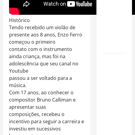
é internado
no Rio para
tratar
Histórico
pneumonia
Tendo recebido um violão de
e apresenta
presente aos 8 anos, Enzo Ferro
evolução
começou o primeiro
clínica
contato com o instrumento
ainda criança, mas foi na
“Michael”
adolescência que seu canal no
faz história
Youtube
e
passou a ser voltado para a
transforma
música.
trajetória
Com 17 anos, ao conhecer o
do Rei do
compositor Bruno Calliman e
Pop em
apresentar suas
fenômeno
composições, recebeu o
mundial
incentivo para seguir a carreira e
nos
investiu em sucessivos
cinemas