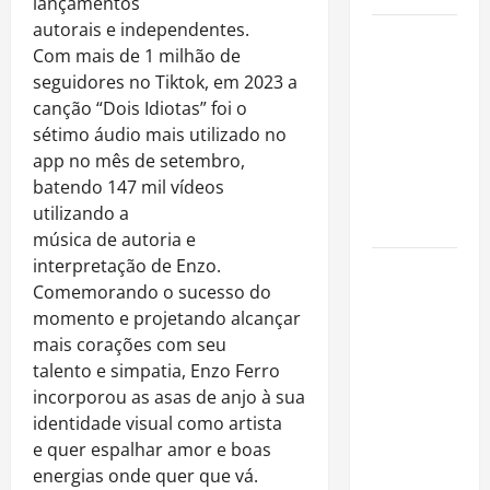
lançamentos
autorais e independentes.
Como
Com mais de 1 milhão de
organizar
seguidores no Tiktok, em 2023 a
uma festa
canção “Dois Idiotas” foi o
de
sétimo áudio mais utilizado no
aniversário
app no mês de setembro,
gastando
batendo 147 mil vídeos
pouco: guia
utilizando a
completo
música de autoria e
interpretação de Enzo.
Cafeterias
Comemorando o sucesso do
investem
momento e projetando alcançar
em
mais corações com seu
produtos
talento e simpatia, Enzo Ferro
sem glúten
incorporou as asas de anjo à sua
para
identidade visual como artista
atender
e quer espalhar amor e boas
novo perfil
energias onde quer que vá.
de público