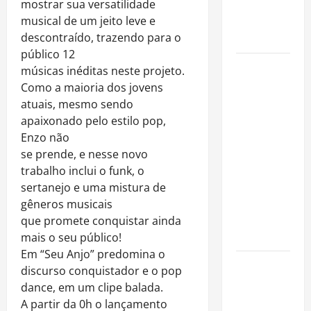
imóveis
mostrar sua versatilidade
após forte
musical de um jeito leve e
valorização
descontraído, trazendo para o
público 12
Luiz Paulo
músicas inéditas neste projeto.
Foggetti
Como a maioria dos jovens
apresenta
atuais, mesmo sendo
“Homo
apaixonado pelo estilo pop,
Longevus”
Enzo não
e abre
se prende, e nesse novo
debate
trabalho inclui o funk, o
sobre o
sertanejo e uma mistura de
futuro da
gêneros musicais
longevidade
que promete conquistar ainda
humana
mais o seu público!
Em “Seu Anjo” predomina o
Endrick
discurso conquistador e o pop
amplia
dance, em um clipe balada.
atuação
A partir da 0h o lançamento