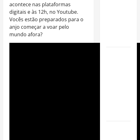
fora dos
acontece nas plataformas
gramados e
digitais e às 12h, no Youtube.
assume
Vocês estão preparados para o
missão em
anjo começar a voar pelo
defesa da
mundo afora?
infância
AMADO &
SILVA
RECORDS
LANÇA O EP
“É A VIDA”
E O ÁLBUM
“A VIDA
QUE NOS
HABITA”
Milton
Nascimento