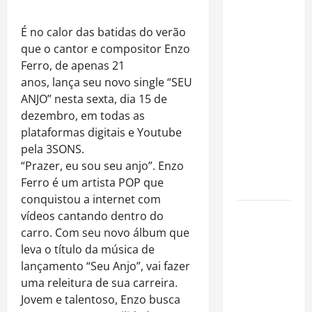
Rafa
Mesquita:
É no calor das batidas do verão
fenômeno
que o cantor e compositor Enzo
dos
Ferro, de apenas 21
casamentos
anos, lança seu novo single “SEU
é um dos
ANJO” nesta sexta, dia 15 de
artistas
dezembro, em todas as
mais
plataformas digitais e Youtube
procurados
pela 3SONS.
pelos
“Prazer, eu sou seu anjo”. Enzo
grandes
Ferro é um artista POP que
cerimoniais
conquistou a internet com
Centro do
vídeos cantando dentro do
Rio entra
carro. Com seu novo álbum que
entre os
leva o título da música de
bairros
lançamento “Seu Anjo”, vai fazer
mais caros
uma releitura de sua carreira.
para alugar
Jovem e talentoso, Enzo busca