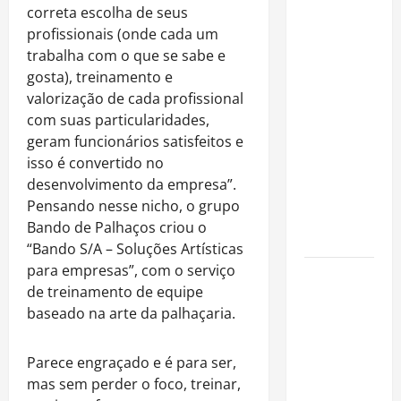
Rafa
correta escolha de seus
Mesquita:
profissionais (onde cada um
fenômeno
trabalha com o que se sabe e
dos
gosta), treinamento e
casamentos
valorização de cada profissional
é um dos
com suas particularidades,
artistas
geram funcionários satisfeitos e
mais
isso é convertido no
procurados
desenvolvimento da empresa”.
pelos
Pensando nesse nicho, o grupo
grandes
Bando de Palhaços criou o
cerimoniais
“Bando S/A – Soluções Artísticas
para empresas”, com o serviço
Centro do
de treinamento de equipe
Rio entra
baseado na arte da palhaçaria.
entre os
bairros
mais caros
Parece engraçado e é para ser,
para alugar
mas sem perder o foco, treinar,