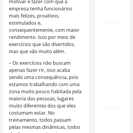
imóveis
motivar e fazer com que a
após forte
empresa tenha funcionários
valorização
mais felizes, proativos,
estimulados e,
Luiz Paulo
consequentemente, com maior
Foggetti
rendimento. Isso por meio de
apresenta
exercícios que são divertidos,
“Homo
mas que vão muito além.
Longevus”
– Os exercícios não buscam
e abre
apenas fazer rir, isso acaba
debate
sendo uma consequência, pois
sobre o
estamos trabalhando com uma
futuro da
zona muito pouco habitada pela
longevidade
maioria das pessoas, lugares
humana
muito diferentes dos que eles
costumam estar. No
Endrick
treinamento, todos passam
amplia
pelas mesmas dinâmicas, todos
atuação