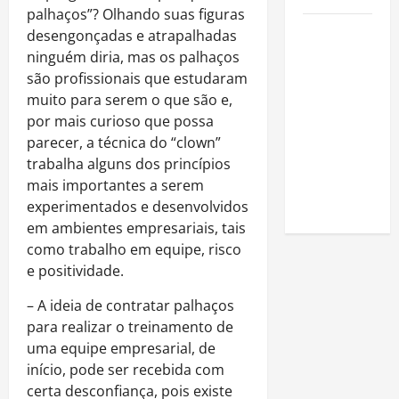
palhaços”? Olhando suas figuras
Como
desengonçadas e atrapalhadas
estudar
ninguém diria, mas os palhaços
para o
são profissionais que estudaram
Enem: guia
muito para serem o que são e,
completo
por mais curioso que possa
para
parecer, a técnica do “clown”
conquistar
trabalha alguns dos princípios
a vaga na
mais importantes a serem
universidade
experimentados e desenvolvidos
em ambientes empresariais, tais
como trabalho em equipe, risco
e positividade.
– A ideia de contratar palhaços
para realizar o treinamento de
uma equipe empresarial, de
início, pode ser recebida com
certa desconfiança, pois existe