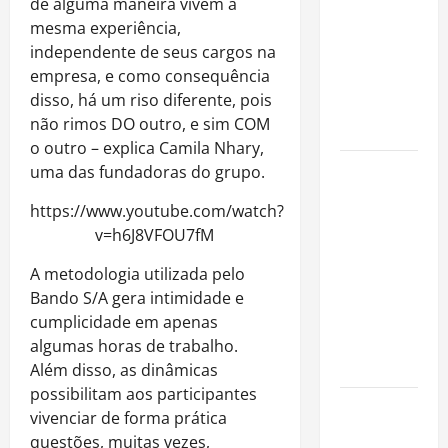
de alguma maneira vivem a
fora dos
mesma experiência,
gramados e
independente de seus cargos na
assume
empresa, e como consequência
missão em
disso, há um riso diferente, pois
defesa da
não rimos DO outro, e sim COM
infância
o outro – explica Camila Nhary,
AMADO &
uma das fundadoras do grupo.
SILVA
https://www.youtube.com/watch?
RECORDS
v=h6J8VFOU7fM
LANÇA O EP
“É A VIDA”
A metodologia utilizada pelo
E O ÁLBUM
Bando S/A gera intimidade e
“A VIDA
cumplicidade em apenas
QUE NOS
algumas horas de trabalho.
HABITA”
Além disso, as dinâmicas
possibilitam aos participantes
Milton
vivenciar de forma prática
Nascimento
questões, muitas vezes,