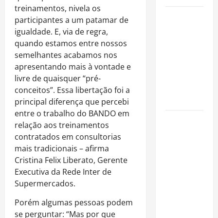
treinamentos, nivela os
Como
participantes a um patamar de
organizar
igualdade. E, via de regra,
uma festa
quando estamos entre nossos
de
semelhantes acabamos nos
aniversário
apresentando mais à vontade e
gastando
livre de quaisquer “pré-
pouco: guia
conceitos”. Essa libertação foi a
completo
principal diferença que percebi
entre o trabalho do BANDO em
Cafeterias
relação aos treinamentos
investem
contratados em consultorias
em
mais tradicionais – afirma
produtos
Cristina Felix Liberato, Gerente
sem glúten
Executiva da Rede Inter de
para
Supermercados.
atender
novo perfil
Porém algumas pessoas podem
de público
se perguntar: “Mas por que