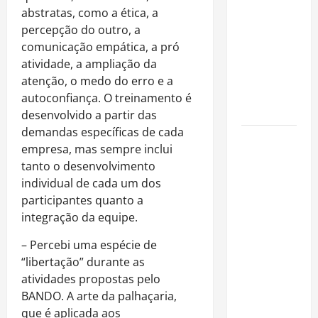
é internado
abstratas, como a ética, a
no Rio para
percepção do outro, a
tratar
comunicação empática, a pró
pneumonia
atividade, a ampliação da
e apresenta
atenção, o medo do erro e a
evolução
autoconfiança. O treinamento é
clínica
desenvolvido a partir das
demandas específicas de cada
“Michael”
empresa, mas sempre inclui
faz história
tanto o desenvolvimento
e
individual de cada um dos
transforma
participantes quanto a
trajetória
integração da equipe.
do Rei do
Pop em
– Percebi uma espécie de
fenômeno
“libertação” durante as
mundial
atividades propostas pelo
nos
BANDO. A arte da palhaçaria,
cinemas
que é aplicada aos