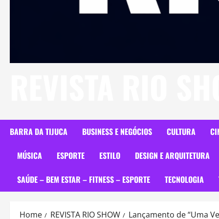
REVISTA RIO S
BARRA DA TIJUCA
BUSINESS E NEGÓCIOS
CULTURA
CI
MÚSICA
ESPORTE
ESTILO
DESIGN E ARQUITETURA
SAÚDE – BEM ESTAR – FITNESS – ESPORTE
TECNOLOGIA
Home
REVISTA RIO SHOW
Lançamento de “Uma Verd