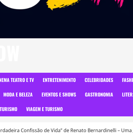
HOW
NEMA TEATRO E TV
ENTRETENIMENTO
CELEBRIDADES
FASH
MODA E BELEZA
EVENTOS E SHOWS
GASTRONOMIA
LITE
TURISMO
VIAGEM E TURISMO
adeira Confissão de Vida” de Renato Bernardinelli – Uma