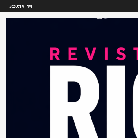
Skip
3:20:15 PM
to
content