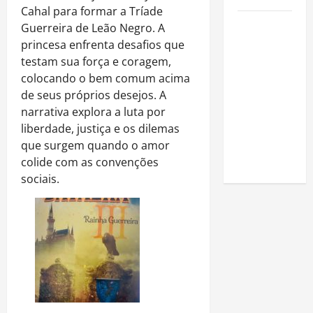
Cahal para formar a Tríade
Como
Guerreira de Leão Negro. A
estudar
princesa enfrenta desafios que
para o
testam sua força e coragem,
Enem: guia
colocando o bem comum acima
completo
de seus próprios desejos. A
para
narrativa explora a luta por
conquistar
liberdade, justiça e os dilemas
a vaga na
que surgem quando o amor
universidade
colide com as convenções
sociais.