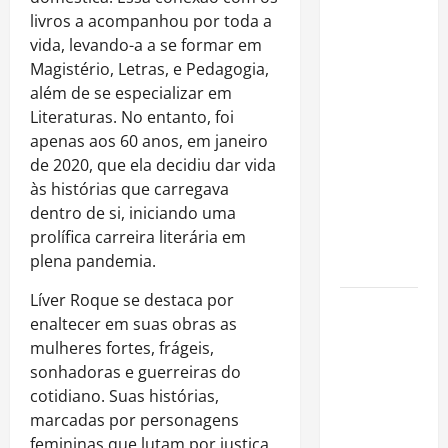
Rafa
livros a acompanhou por toda a
Mesquita:
vida, levando-a a se formar em
fenômeno
Magistério, Letras, e Pedagogia,
dos
além de se especializar em
casamentos
Literaturas. No entanto, foi
é um dos
apenas aos 60 anos, em janeiro
artistas
de 2020, que ela decidiu dar vida
mais
às histórias que carregava
procurados
dentro de si, iniciando uma
pelos
prolífica carreira literária em
grandes
plena pandemia.
cerimoniais
Líver Roque se destaca por
Centro do
enaltecer em suas obras as
Rio entra
mulheres fortes, frágeis,
entre os
sonhadoras e guerreiras do
bairros
cotidiano. Suas histórias,
mais caros
marcadas por personagens
para alugar
femininas que lutam por justiça,