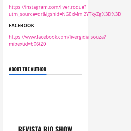
https://instagram.com/liver.roque?
utm_source=qr&igshid=NGExMmI2YTkyZg%3D%3D
FACEBOOK
https://www.facebook.com/livergidia.souza?
mibextid=b06tZ0
ABOUT THE AUTHOR
REVISTA RIO SHOW