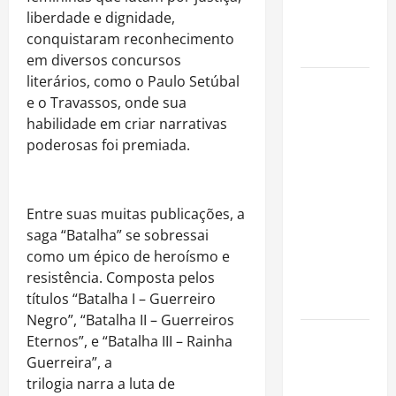
imóveis
liberdade e dignidade,
após forte
conquistaram reconhecimento
valorização
em diversos concursos
literários, como o Paulo Setúbal
Luiz Paulo
e o Travassos, onde sua
Foggetti
habilidade em criar narrativas
apresenta
poderosas foi premiada.
“Homo
Longevus”
e abre
debate
Entre suas muitas publicações, a
sobre o
saga “Batalha” se sobressai
futuro da
como um épico de heroísmo e
longevidade
resistência. Composta pelos
humana
títulos “Batalha I – Guerreiro
Negro”, “Batalha II – Guerreiros
Endrick
Eternos”, e “Batalha III – Rainha
amplia
Guerreira”, a
atuação
trilogia narra a luta de