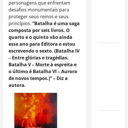
fora dos
personagens que enfrentam
gramados e
desafios monumentais para
assume
proteger seus reinos e seus
missão em
princípios.
“Batalha é uma saga
defesa da
composta por seis livros. O
infância
quarto e o quinto vão ainda
esse ano para Editora e estou
AMADO &
escrevendo o sexto. (Batalha IV
SILVA
– Entre glórias e tragédias.
RECORDS
Batalha V – Morte à espreita e
LANÇA O EP
o último é Batalha VI – Aurora
“É A VIDA”
de novos tempos.)” – Diz a
E O ÁLBUM
autora.
“A VIDA
QUE NOS
HABITA”
Milton
Nascimento