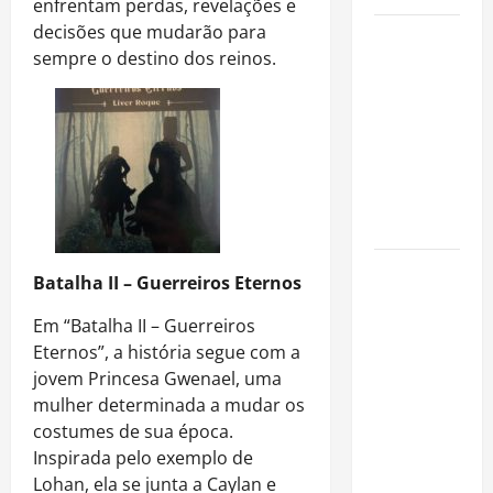
enfrentam perdas, revelações e
decisões que mudarão para
Como
sempre o destino dos reinos.
organizar
uma festa
de
aniversário
gastando
pouco: guia
completo
Cafeterias
Batalha II – Guerreiros Eternos
investem
em
Em “Batalha II – Guerreiros
produtos
Eternos”, a história segue com a
sem glúten
jovem Princesa Gwenael, uma
para
mulher determinada a mudar os
atender
costumes de sua época.
novo perfil
Inspirada pelo exemplo de
de público
Lohan, ela se junta a Caylan e