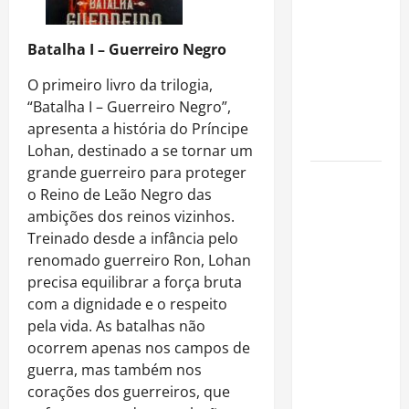
é internado
no Rio para
Batalha I – Guerreiro Negro
tratar
pneumonia
O primeiro livro da trilogia,
e apresenta
“Batalha I – Guerreiro Negro”,
evolução
apresenta a história do Príncipe
clínica
Lohan, destinado a se tornar um
grande guerreiro para proteger
“Michael”
o Reino de Leão Negro das
faz história
ambições dos reinos vizinhos.
e
Treinado desde a infância pelo
transforma
renomado guerreiro Ron, Lohan
trajetória
precisa equilibrar a força bruta
do Rei do
com a dignidade e o respeito
Pop em
pela vida. As batalhas não
fenômeno
ocorrem apenas nos campos de
mundial
guerra, mas também nos
nos
corações dos guerreiros, que
cinemas