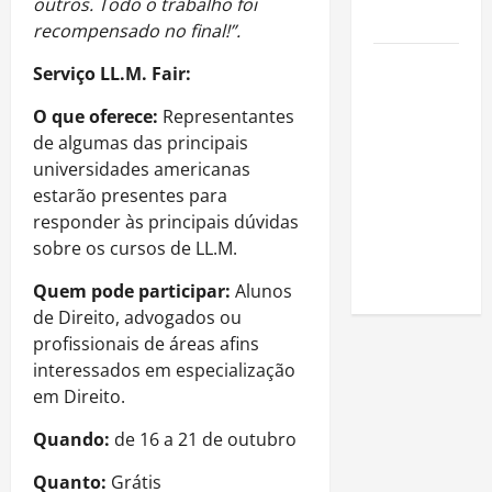
outros. Todo o trabalho foi
de público
recompensado no final!”.
Como
Serviço
LL.M. Fair:
estudar
O que oferece:
Representantes
para o
de algumas das principais
Enem: guia
universidades americanas
completo
estarão presentes para
para
responder às principais dúvidas
conquistar
sobre os cursos de LL.M.
a vaga na
universidade
Quem pode participar:
Alunos
de Direito, advogados ou
profissionais de áreas afins
interessados em especialização
em Direito.
Quando:
de 16 a 21 de outubro
Quanto:
Grátis