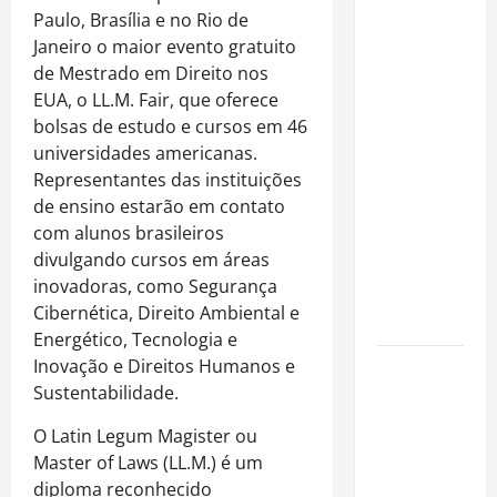
Paulo, Brasília e no Rio de
Rafa
Janeiro o maior evento gratuito
Mesquita:
de Mestrado em Direito nos
fenômeno
EUA, o LL.M. Fair, que oferece
dos
bolsas de estudo e cursos em 46
casamentos
universidades americanas.
é um dos
Representantes das instituições
artistas
de ensino estarão em contato
mais
com alunos brasileiros
procurados
divulgando cursos em áreas
pelos
inovadoras, como Segurança
grandes
Cibernética, Direito Ambiental e
cerimoniais
Energético, Tecnologia e
Inovação e Direitos Humanos e
Centro do
Sustentabilidade.
Rio entra
entre os
O Latin Legum Magister ou
bairros
Master of Laws (LL.M.) é um
mais caros
diploma reconhecido