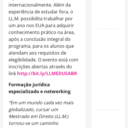
para alugar
internacionalmente. Além da
imóveis
experiência de estudar fora, o
após forte
LL.M. possibilita trabalhar por
valorização
um ano nos EUA para adquirir
conhecimento prático na área,
Luiz Paulo
após a conclusão integral do
Foggetti
programa, para os alunos que
apresenta
atendam aos requisitos de
“Homo
elegibilidade. O evento está com
Longevus”
inscrições abertas através do
e abre
link
http://bit.ly/LLMEDUSABR
debate
sobre o
Formação jurídica
futuro da
especializado e networking
longevidade
“Em um mundo cada vez mais
humana
globalizado, cursar um
Endrick
Mestrado em Direito (LL.M.)
amplia
tornou-se um caminho