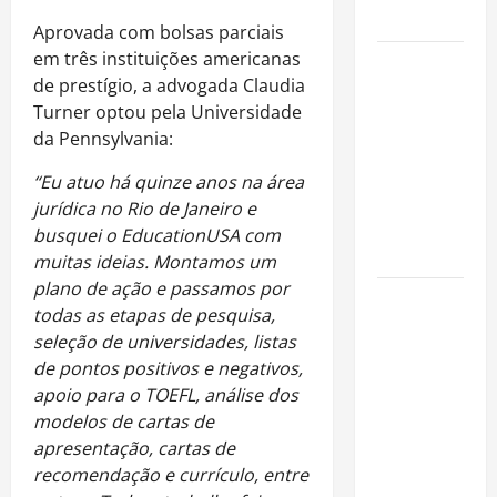
cinemas
Aprovada com bolsas parciais
em três instituições americanas
Como
de prestígio, a advogada Claudia
organizar
Turner optou pela Universidade
uma festa
da Pennsylvania:
de
aniversário
“
Eu atuo há quinze anos na área
gastando
jurídica no Rio de Janeiro e
pouco: guia
busquei o EducationUSA com
completo
muitas ideias. Montamos um
plano de ação e passamos por
Cafeterias
todas as etapas de pesquisa,
investem
seleção de universidades, listas
em
de pontos positivos e negativos,
produtos
apoio para o TOEFL, análise dos
sem glúten
modelos de cartas de
para
apresentação, cartas de
atender
recomendação e currículo, entre
novo perfil