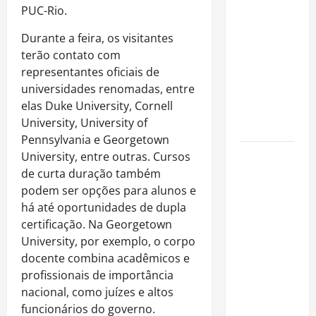
Nascimento
PUC-Rio.
é internado
Durante a feira, os visitantes
no Rio para
terão contato com
tratar
representantes oficiais de
pneumonia
universidades renomadas, entre
e apresenta
elas Duke University, Cornell
evolução
University, University of
clínica
Pennsylvania e Georgetown
“Michael”
University, entre outras. Cursos
faz história
de curta duração também
e
podem ser opções para alunos e
transforma
há até oportunidades de dupla
trajetória
certificação. Na Georgetown
do Rei do
University, por exemplo, o corpo
Pop em
docente combina acadêmicos e
fenômeno
profissionais de importância
mundial
nacional, como juízes e altos
nos
funcionários do governo.