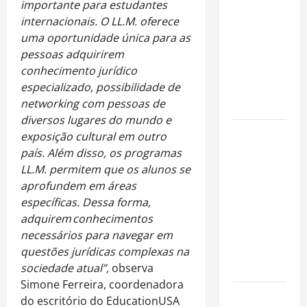
atuação
importante para estudantes
fora dos
internacionais. O LL.M. oferece
gramados e
uma oportunidade única para as
assume
pessoas adquirirem
missão em
conhecimento jurídico
defesa da
especializado, possibilidade de
infância
networking com pessoas de
diversos lugares do mundo e
AMADO &
exposição cultural em outro
SILVA
país. Além disso, os programas
RECORDS
LL.M. permitem que os alunos se
LANÇA O EP
aprofundem em áreas
“É A VIDA”
específicas. Dessa forma,
E O ÁLBUM
adquirem conhecimentos
“A VIDA
necessários para navegar em
QUE NOS
questões jurídicas complexas na
HABITA”
sociedade atual”,
observa
Simone Ferreira, coordenadora
Milton
do escritório do EducationUSA