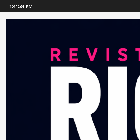
Skip
1:41:36 PM
to
content