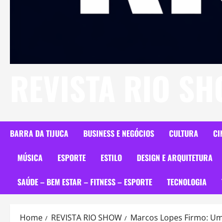
REVISTA RIO S
BARRA DA TIJUCA
BUSINESS E NEGÓCIOS
CULTURA
CI
MÚSICA
ESPORTE
ESTILO
DESIGN E ARQUITETURA
SAÚDE – BEM ESTAR – FITNESS – ESPORTE
TECNOLOGIA
Home
REVISTA RIO SHOW
Marcos Lopes Firmo: Uma