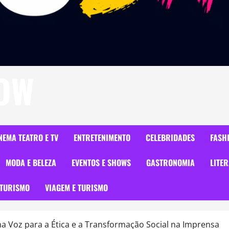
HOW
NEMA TEATRO E TV
ENTRETENIMENTO
CELEBRIDADES
FASH
MODA E BELEZA
EVENTOS E SHOWS
GASTRONOMIA
LITE
TURISMO
VIAGEM E TURISMO
 Voz para a Ética e a Transformação Social na Imprensa