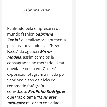
Rafa
Mesquita:
Sabrinna Zanini
fenômeno
dos
casamentos
Realizado pela empresária do
é um dos
mundo fashion
Sabrinna
artistas
Zanini
, a idealizadora apresenta
mais
para os convidados, as “New
procurados
Faces” da agência
Mirror
pelos
Models,
assim como os já
grandes
consagrados no mercado. Uma
cerimoniais
novidade desta edição será a
Centro do
exposição fotográfica criada por
Rio entra
Sabrinna e sob os clicks do
entre os
renomado fotógrafo
bairros
convidado,
Paulinho Rodrigues
,
mais caros
que traz o tema
“Mulheres
para alugar
Influentes”
. Foram convidadas