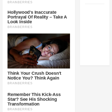
Como
estudar
para o
Enem: guia
completo
para
conquistar
a vaga na
universidade