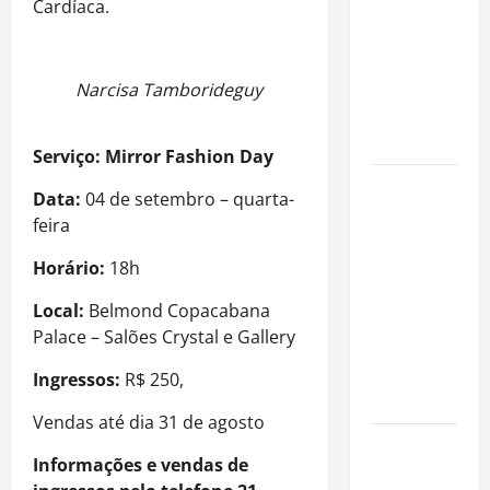
Cardíaca.
fora dos
gramados e
assume
missão em
Narcisa Tamborideguy
defesa da
infância
Serviço: Mirror Fashion Day
AMADO &
Data:
04 de setembro – quarta-
SILVA
feira
RECORDS
LANÇA O EP
Horário:
18h
“É A VIDA”
Local:
Belmond Copacabana
E O ÁLBUM
Palace – Salões Crystal e Gallery
“A VIDA
QUE NOS
Ingressos:
R$ 250,
HABITA”
Vendas até dia 31 de agosto
Milton
Informações e vendas de
Nascimento