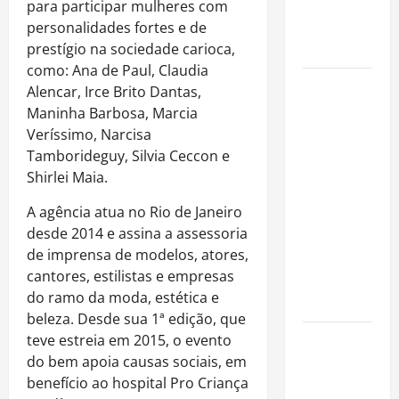
imóveis
para participar mulheres com
após forte
personalidades fortes e de
valorização
prestígio na sociedade carioca,
como: Ana de Paul, Claudia
Luiz Paulo
Alencar, Irce Brito Dantas,
Foggetti
Maninha Barbosa, Marcia
apresenta
Veríssimo, Narcisa
“Homo
Tamborideguy, Silvia Ceccon e
Longevus”
Shirlei Maia.
e abre
A agência atua no Rio de Janeiro
debate
desde 2014 e assina a assessoria
sobre o
de imprensa de modelos, atores,
futuro da
cantores, estilistas e empresas
longevidade
do ramo da moda, estética e
humana
beleza. Desde sua 1ª edição, que
teve estreia em 2015, o evento
Endrick
do bem apoia causas sociais, em
amplia
benefício ao hospital Pro Criança
atuação