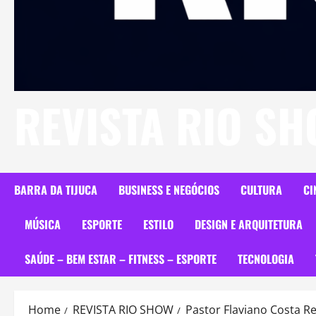
REVISTA RIO S
BARRA DA TIJUCA
BUSINESS E NEGÓCIOS
CULTURA
CI
MÚSICA
ESPORTE
ESTILO
DESIGN E ARQUITETURA
SAÚDE – BEM ESTAR – FITNESS – ESPORTE
TECNOLOGIA
Home
REVISTA RIO SHOW
Pastor Flaviano Costa R