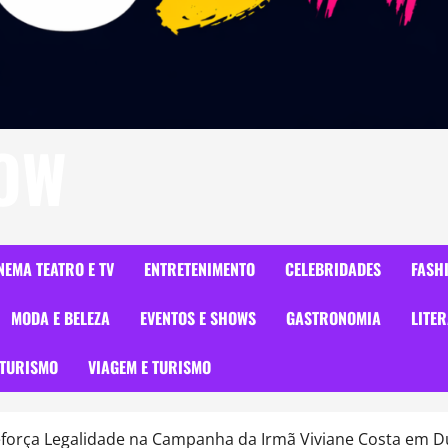
HOW
NEMA TEATRO E TV
ENTRETENIMENTO
CELEBRIDADES
FASH
MODA E BELEZA
EVENTOS E SHOWS
GASTRONOMIA
LITE
TURISMO
VIAGEM E TURISMO
eforça Legalidade na Campanha da Irmã Viviane Costa em D