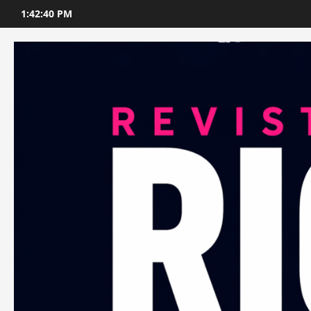
Skip
1:42:42 PM
to
content