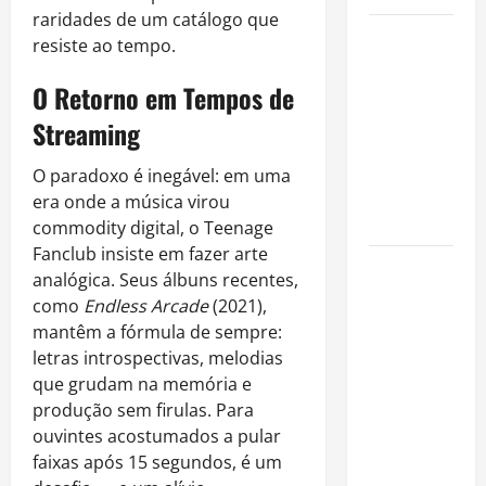
raridades de um catálogo que
Como
resiste ao tempo.
organizar
O Retorno em Tempos de
uma festa
de
Streaming
aniversário
gastando
O paradoxo é inegável: em uma
pouco: guia
era onde a música virou
completo
commodity digital, o Teenage
Fanclub insiste em fazer arte
Cafeterias
analógica. Seus álbuns recentes,
investem
como
Endless Arcade
(2021),
em
mantêm a fórmula de sempre:
produtos
letras introspectivas, melodias
sem glúten
que grudam na memória e
para
produção sem firulas. Para
atender
ouvintes acostumados a pular
novo perfil
faixas após 15 segundos, é um
de público