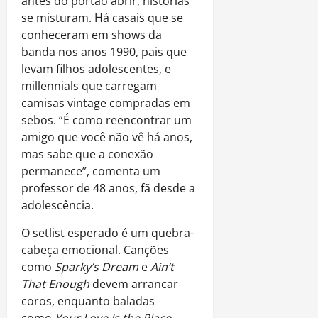
antes do portão abrir, histórias
se misturam. Há casais que se
conheceram em shows da
banda nos anos 1990, pais que
levam filhos adolescentes, e
millennials que carregam
camisas vintage compradas em
sebos. “É como reencontrar um
amigo que você não vê há anos,
mas sabe que a conexão
permanece”, comenta um
professor de 48 anos, fã desde a
adolescência.
O setlist esperado é um quebra-
cabeça emocional. Canções
como
Sparky’s Dream
e
Ain’t
That Enough
devem arrancar
coros, enquanto baladas
como
Your Love Is the Place