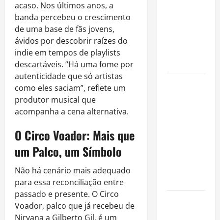
fora dos
acaso. Nos últimos anos, a
gramados e
banda percebeu o crescimento
assume
de uma base de fãs jovens,
missão em
ávidos por descobrir raízes do
defesa da
indie em tempos de playlists
infância
descartáveis. “Há uma fome por
autenticidade que só artistas
AMADO &
como eles saciam”, reflete um
SILVA
produtor musical que
RECORDS
acompanha a cena alternativa.
LANÇA O EP
O Circo Voador: Mais que
“É A VIDA”
E O ÁLBUM
um Palco, um Símbolo
“A VIDA
QUE NOS
Não há cenário mais adequado
HABITA”
para essa reconciliação entre
passado e presente. O Circo
Milton
Voador, palco que já recebeu de
Nascimento
Nirvana a Gilberto Gil, é um