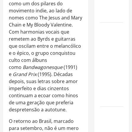
imóveis
como um dos pilares do
após forte
movimento indie, ao lado de
valorização
nomes como The Jesus and Mary
Chain e My Bloody Valentine.
Luiz Paulo
Com harmonias vocais que
Foggetti
remetem ao Byrds e guitarras
apresenta
que oscilam entre o melancólico
“Homo
e o épico, o grupo conquistou
Longevus”
culto com álbuns
e abre
como
Bandwagonesque
(1991)
debate
e
Grand Prix
(1995). Décadas
sobre o
depois, suas letras sobre amor
futuro da
imperfeito e dias cinzentos
longevidade
continuam a ecoar como hinos
humana
de uma geração que preferia
despretensão a autotune.
Endrick
amplia
O retorno ao Brasil, marcado
atuação
para setembro, não é um mero