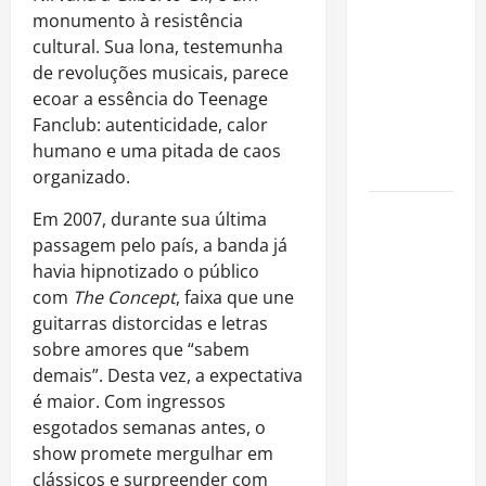
é internado
monumento à resistência
no Rio para
cultural. Sua lona, testemunha
tratar
de revoluções musicais, parece
pneumonia
ecoar a essência do Teenage
e apresenta
Fanclub: autenticidade, calor
evolução
humano e uma pitada de caos
clínica
organizado.
“Michael”
Em 2007, durante sua última
faz história
passagem pelo país, a banda já
e
havia hipnotizado o público
transforma
com
The Concept
, faixa que une
trajetória
guitarras distorcidas e letras
do Rei do
sobre amores que “sabem
Pop em
demais”. Desta vez, a expectativa
fenômeno
é maior. Com ingressos
mundial
esgotados semanas antes, o
nos
show promete mergulhar em
cinemas
clássicos e surpreender com