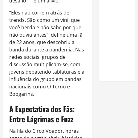
desafio — e um alívio.
Como
“Eles não correm atrás de
estudar
trends. São como um vinil que
para o
você herda e não sabe por que
Enem: guia
não ouviu antes”, define uma fã
completo
de 22 anos, que descobriu a
para
banda durante a pandemia. Nas
conquistar
redes sociais, grupos de
a vaga na
discussão multiplicam-se, com
universidade
jovens debatendo tablaturas e a
influência do grupo em bandas
nacionais como O Terno e
Boogarins.
A Expectativa dos Fãs:
Entre Lágrimas e Fuzz
Na fila do Circo Voador, horas