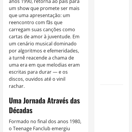
Rafa
anos 1990, retorna ao país para
Mesquita:
um show que promete ser mais
fenômeno
que uma apresentação: um
dos
reencontro com fãs que
casamentos
carregam suas canções como
é um dos
cartas de amor à juventude. Em
artistas
um cenário musical dominado
mais
por algoritmos e efemeridades,
procurados
a turnê reacende a chama de
pelos
uma era em que melodias eram
grandes
escritas para durar — e os
cerimoniais
discos, ouvidos até o vinil
rachar.
Centro do
Uma Jornada Através das
Rio entra
entre os
Décadas
bairros
mais caros
Formado no final dos anos 1980,
para alugar
o Teenage Fanclub emergiu