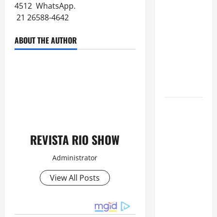
Nascimento
4512 WhatsApp.
é internado
21 26588-4642
no Rio para
tratar
ABOUT THE AUTHOR
pneumonia
e apresenta
evolução
clínica
“Michael”
faz história
e
REVISTA RIO SHOW
transforma
trajetória
Administrator
do Rei do
Pop em
View All Posts
fenômeno
mundial
nos