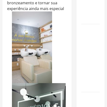
para alugar
bronzeamento e tornar sua
imóveis
experiência ainda mais especial
após forte
valorização
Luiz Paulo
Foggetti
apresenta
“Homo
Longevus”
e abre
debate
sobre o
futuro da
longevidade
humana
Endrick
amplia