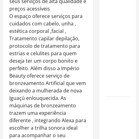
seus serviços de alta qualidade e
Rafa
preços acessíveis
Mesquita:
O espaço oferece serviços para
fenômeno
cuidados com cabelo, unha ,
dos
estética corporal ,facial ,
casamentos
Tratamento capilar depilação,
é um dos
protocolo de tratamento para
artistas
estrias e celulites para quem
mais
deseja ter um corpo bonito e
procurados
perfeito. Além disso a Império
pelos
Beauty oferece serviço de
grandes
bronzeamento Artificial que vem
cerimoniais
deixando a mulherada de nova
Iguaçú enlouquecida. As
Centro do
máquinas de bronzeamento
Rio entra
trazem uma experiência
entre os
diferente , integrando Alexa para
bairros
escolher a trilha sonora ideal
mais caros
para acompanhar o seu