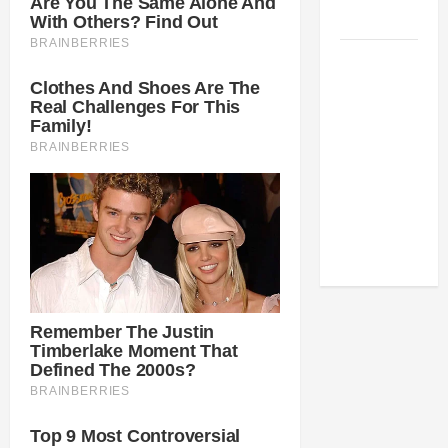
de público
Como
estudar
para o
Enem: guia
completo
para
conquistar
a vaga na
universidade