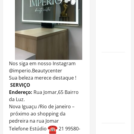
atuação
fora dos
gramados e
assume
missão em
defesa da
infância
AMADO &
Nos siga em nosso Instagram
SILVA
@imperio.Beautycenter
RECORDS
Sua beleza merece destaque !
LANÇA O EP
SERVIÇO
“É A VIDA”
Endereço:
Rua Jomar,65 Bairro
E O ÁLBUM
da Luz.
“A VIDA
Nova Iguaçu /Rio de janeiro –
QUE NOS
próximo ao shopping da
HABITA”
pedreira na rua Jomar
Telefone Estúdio
21 99580-
Milton