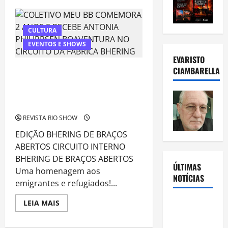
REINAUGURAÇÃO
DO
PRIMEIRO
MUSEU
CULTURA
DA
ZONA
EVENTOS E SHOWS
OESTE
DO
EVARISTO
RIO
COLETIVO MEU BB COMEMORA 2 ANOS
ACONTECE
CIAMBARELLA
EM
E RECEBE ANTONIA PHILIPPSEN
OUTUBRO
BOAVENTURA NO CIRCUITO DA
FÁBRICA BHERING
REVISTA RIO SHOW
EDIÇÃO BHERING DE BRAÇOS
ABERTOS CIRCUITO INTERNO
BHERING DE BRAÇOS ABERTOS
ÚLTIMAS
Uma homenagem aos
NOTÍCIAS
emigrantes e refugiados!...
Read
Rafa
LEIA MAIS
more
Mesquita:
about
COLETIVO