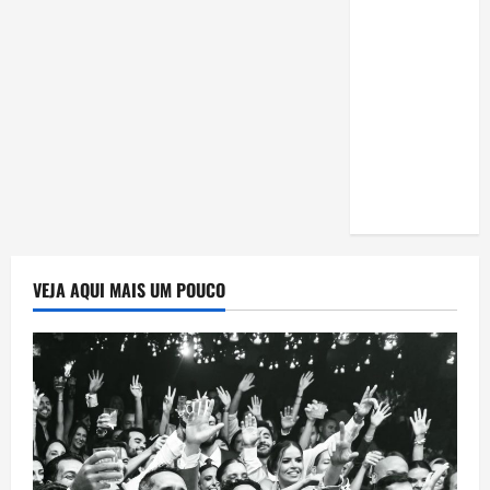
estudar
para o
Enem: guia
completo
para
conquistar
a vaga na
universidade
VEJA AQUI MAIS UM POUCO