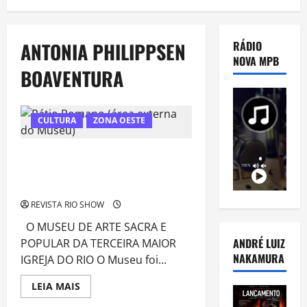
ANTONIA PHILIPPSEN
RÁDIO
NOVA MPB
BOAVENTURA
CULTURA
ZONA OESTE
REINAUGURAÇÃO DO PRIMEIRO
MUSEU DA ZONA OESTE DO RIO
ACONTECE EM OUTUBRO
REVISTA RIO SHOW
O MUSEU DE ARTE SACRA E
ANDRÉ LUIZ
POPULAR DA TERCEIRA MAIOR
NAKAMURA
IGREJA DO RIO O Museu foi...
Read
LEIA MAIS
more
about