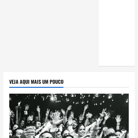
estudar
para o
Enem: guia
completo
para
conquistar
a vaga na
universidade
VEJA AQUI MAIS UM POUCO