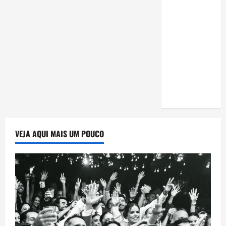
estudar
para o
Enem: guia
completo
para
conquistar
a vaga na
universidade
VEJA AQUI MAIS UM POUCO