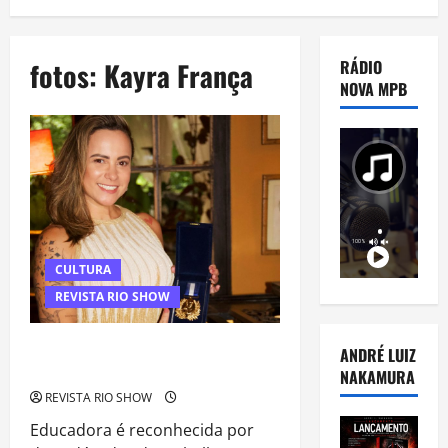
fotos: Kayra França
RÁDIO
NOVA MPB
CULTURA
REVISTA RIO SHOW
Doutora Carina Alves recebe ‘Medalha
ANDRÉ LUIZ
Chiquinha Gonzaga’ da Câmara do Rio
NAKAMURA
REVISTA RIO SHOW
Educadora é reconhecida por