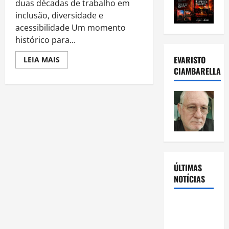
duas décadas de trabalho em
inclusão, diversidade e
acessibilidade Um momento
histórico para...
EVARISTO
Read
LEIA MAIS
more
CIAMBARELLA
about
Doutora
Carina
Alves
recebe
‘Medalha
Chiquinha
Gonzaga’
da
Câmara
do
Rio
ÚLTIMAS
NOTÍCIAS
Rafa
Mesquita: