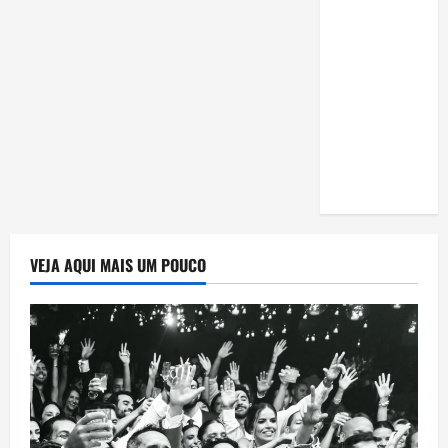
estudar
para o
Enem: guia
completo
para
conquistar
a vaga na
universidade
VEJA AQUI MAIS UM POUCO