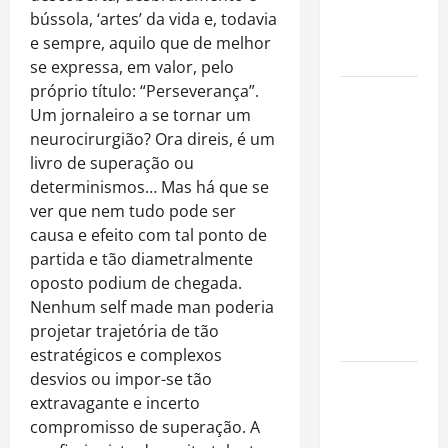
imóveis
bússola, ‘artes’ da vida e, todavia
após forte
e sempre, aquilo que de melhor
valorização
se expressa, em valor, pelo
próprio título: “Perseverança”.
Luiz Paulo
Um jornaleiro a se tornar um
Foggetti
neurocirurgião? Ora direis, é um
apresenta
livro de superação ou
“Homo
determinismos… Mas há que se
Longevus”
ver que nem tudo pode ser
e abre
causa e efeito com tal ponto de
debate
partida e tão diametralmente
sobre o
oposto podium de chegada.
futuro da
Nenhum self made man poderia
longevidade
projetar trajetória de tão
humana
estratégicos e complexos
desvios ou impor-se tão
Endrick
extravagante e incerto
amplia
compromisso de superação. A
atuação