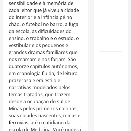
é internado
sensibilidade e à memória de
no Rio para
cada leitor que já viveu a cidade
tratar
do interior e a infância pé no
pneumonia
chão, o futebol no barro, a fuga
e apresenta
da escola, as dificuldades do
evolução
ensino, o trabalho e o estudo, o
clínica
vestibular e os pequenos e
grandes dramas familiares que
“Michael”
nos marcam e nos forjam. São
faz história
quatorze capítulos autônomos,
e
em cronologia fluida, de leitura
transforma
prazerosa e em estilo e
trajetória
narrativas modelados pelos
do Rei do
temas tratados, que trazem
Pop em
desde a ocupação do sul de
fenômeno
Minas pelos primeiros colonos,
mundial
suas cidades nascentes, minas e
nos
ferrovias, até o cotidiano da
cinemas
escola de Medicina. Você poderá