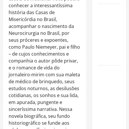
conhecer a interessantíssima
Como
história das Casas de
organizar
Misericórdia no Brasil,
uma festa
acompanhar o nascimento da
de
Neurocirurgia no Brasil, por
aniversário
seus próceres e expoentes,
gastando
como Paulo Niemeyer, pai e filho
pouco: guia
– de cujos conhecimentos e
completo
companhia o autor pôde privar,
e o romance de vida do
Cafeterias
jornaleiro-mirim com sua maleta
investem
de médico de brinquedo, seus
em
estudos noturnos, as desilusões
produtos
cotidianas, os sonhos e sua lida,
sem glúten
em apurada, pungente e
para
sinceríssima narrativa. Nessa
atender
novela biográfica, seu fundo
novo perfil
historiográfico se funde aos
de público