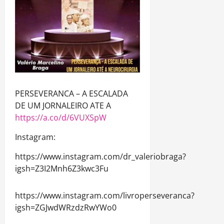
PERSEVERANCA – A ESCALADA
DE UM JORNALEIRO ATE A
https://a.co/d/6VUXSpW
Instagram:
https://www.instagram.com/dr_valeriobraga?
igsh=Z3I2Mnh6Z3kwc3Fu
https://www.instagram.com/livroperseveranca?
igsh=ZGJwdWRzdzRwYWo0