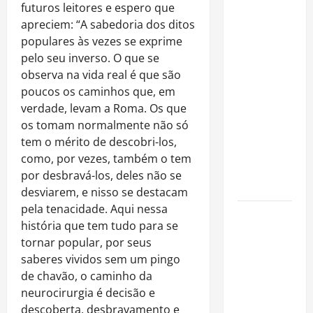
Rafa
futuros leitores e espero que
Mesquita:
apreciem: “A sabedoria dos ditos
fenômeno
populares às vezes se exprime
dos
pelo seu inverso. O que se
casamentos
observa na vida real é que são
é um dos
poucos os caminhos que, em
artistas
verdade, levam a Roma. Os que
mais
os tomam normalmente não só
procurados
tem o mérito de descobri-los,
pelos
como, por vezes, também o tem
grandes
por desbravá-los, deles não se
cerimoniais
desviarem, e nisso se destacam
pela tenacidade. Aqui nessa
Centro do
história que tem tudo para se
Rio entra
tornar popular, por seus
entre os
saberes vividos sem um pingo
bairros
de chavão, o caminho da
mais caros
neurocirurgia é decisão e
para alugar
descoberta, desbravamento e