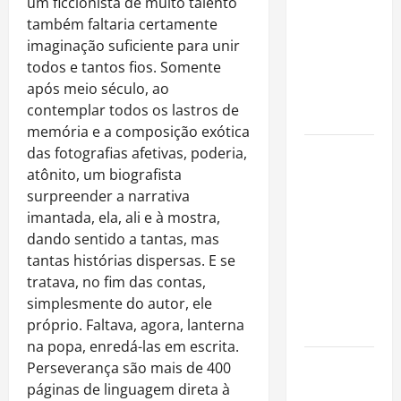
um ficcionista de muito talento
fora dos
também faltaria certamente
gramados e
imaginação suficiente para unir
assume
todos e tantos fios. Somente
missão em
após meio século, ao
defesa da
contemplar todos os lastros de
infância
memória e a composição exótica
das fotografias afetivas, poderia,
AMADO &
atônito, um biografista
SILVA
surpreender a narrativa
RECORDS
imantada, ela, ali e à mostra,
LANÇA O EP
dando sentido a tantas, mas
“É A VIDA”
tantas histórias dispersas. E se
E O ÁLBUM
tratava, no fim das contas,
“A VIDA
simplesmente do autor, ele
QUE NOS
próprio. Faltava, agora, lanterna
HABITA”
na popa, enredá-las em escrita.
Milton
Perseverança são mais de 400
Nascimento
páginas de linguagem direta à