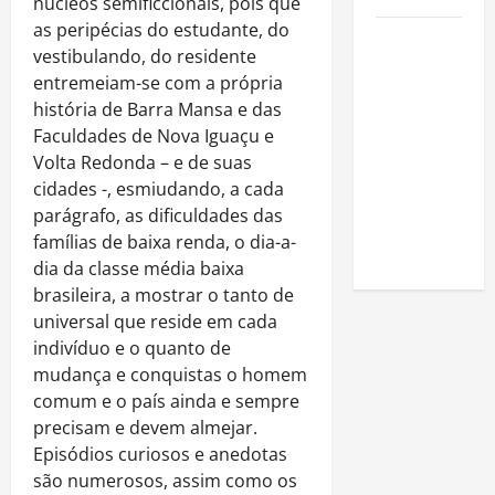
núcleos semificcionais, pois que
as peripécias do estudante, do
Como
vestibulando, do residente
estudar
entremeiam-se com a própria
para o
história de Barra Mansa e das
Enem: guia
Faculdades de Nova Iguaçu e
completo
Volta Redonda – e de suas
para
cidades -, esmiudando, a cada
conquistar
parágrafo, as dificuldades das
a vaga na
famílias de baixa renda, o dia-a-
universidade
dia da classe média baixa
brasileira, a mostrar o tanto de
universal que reside em cada
indivíduo e o quanto de
mudança e conquistas o homem
comum e o país ainda e sempre
precisam e devem almejar.
Episódios curiosos e anedotas
são numerosos, assim como os