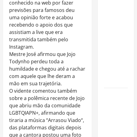
Rafa
conhecido na web por fazer
Mesquita:
previsões para famosos deu
fenômeno
uma opinião forte e acabou
dos
recebendo o apoio dos que
casamentos
assistiam a live que era
é um dos
transmitida também pelo
artistas
Instagram.
mais
Mestre José afirmou que Jojo
procurados
Todynho perdeu toda a
pelos
humildade e chegou até a rachar
grandes
com aquele que lhe deram a
cerimoniais
mão em sua trajetória.
O vidente comentou também
Centro do
sobre a polêmica recente de Jojo
Rio entra
que abriu mão da comunidade
entre os
LGBTQIAPN+, afirmando que
bairros
tiraria a música “Arrasou Viado“,
mais caros
das plataformas digitais depois
para alugar
que a cantora postou uma foto