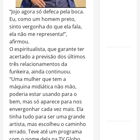
fora dos
gramados e
“Jojo agora só defeca pela boca.
assume
Eu, como um homem preto,
missão em
sinto vergonha do que ela fala,
defesa da
ela não me representa!”,
infância
afirmou.
O espiritualista, que garante ter
AMADO &
acertado a previsão dos últimos
SILVA
três relacionamentos da
RECORDS
funkeira, ainda continuou.
LANÇA O EP
“Uma mulher que tem a
“É A VIDA”
máquina midiática não mão,
E O ÁLBUM
poderia estar usando para o
“A VIDA
bem, mas só aparece para nos
QUE NOS
envergonhar cada vez mais. Ela
HABITA”
tinha tudo para ser uma grande
artista, mas escolheu o caminho
Milton
errado. Teve até um programa
Nascimento
com o nome dela na TV Globo,