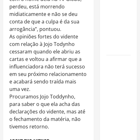
é internado
perdeu, está morrendo
no Rio para
midiaticamente e não se deu
tratar
conta de que a culpa é da sua
pneumonia
arrogância”, pontuou.
e apresenta
As opiniões fortes do vidente
evolução
com relação à Jojo Todynho
clínica
cessaram quando ele abriu as
cartas e voltou a afirmar que a
“Michael”
influenciadora não terá sucesso
faz história
em seu próximo relacionamento
e
e acabará sendo traída mais
transforma
uma vez.
trajetória
Procuramos Jojo Toddynho,
do Rei do
para saber o que ela acha das
Pop em
declarações do vidente, mas até
fenômeno
o fechamento da matéria, não
mundial
tivemos retorno.
nos
cinemas