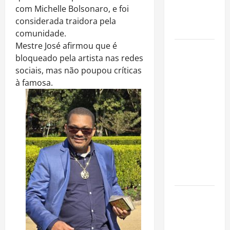
imóveis
com Michelle Bolsonaro, e foi
após forte
considerada traidora pela
valorização
comunidade.
Mestre José afirmou que é
Luiz Paulo
bloqueado pela artista nas redes
Foggetti
sociais, mas não poupou críticas
apresenta
à famosa.
“Homo
Longevus”
e abre
debate
sobre o
futuro da
longevidade
humana
Endrick
amplia
atuação