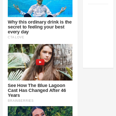
Como
estudar
para o
Enem: guia
completo
para
conquistar
a vaga na
universidade