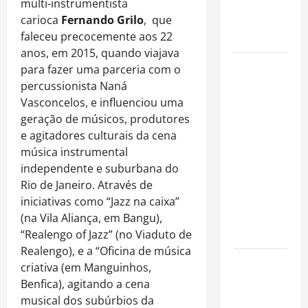
imóveis
multi-instrumentista
após forte
carioca
Fernando Grilo
, que
valorização
faleceu precocemente aos 22
anos, em 2015, quando viajava
Luiz Paulo
para fazer uma parceria com o
Foggetti
percussionista Naná
apresenta
Vasconcelos, e influenciou uma
“Homo
geração de músicos, produtores
Longevus”
e agitadores culturais da cena
e abre
música instrumental
debate
independente e suburbana do
sobre o
Rio de Janeiro. Através de
futuro da
iniciativas como “Jazz na caixa”
longevidade
(na Vila Aliança, em Bangu),
humana
“Realengo of Jazz” (no Viaduto de
Realengo), e a “Oficina de música
Endrick
criativa (em Manguinhos,
amplia
Benfica), agitando a cena
atuação
musical dos subúrbios da