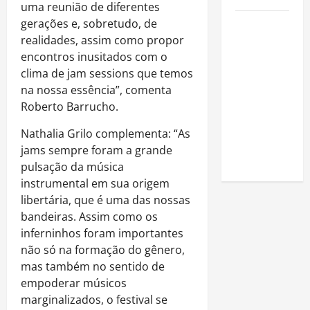
uma reunião de diferentes
gerações e, sobretudo, de
Como
realidades, assim como propor
estudar
encontros inusitados com o
para o
clima de jam sessions que temos
Enem: guia
na nossa essência”, comenta
completo
Roberto Barrucho.
para
conquistar
Nathalia Grilo complementa: “As
a vaga na
jams sempre foram a grande
universidade
pulsação da música
instrumental em sua origem
libertária, que é uma das nossas
bandeiras. Assim como os
inferninhos foram importantes
não só na formação do gênero,
mas também no sentido de
empoderar músicos
marginalizados, o festival se