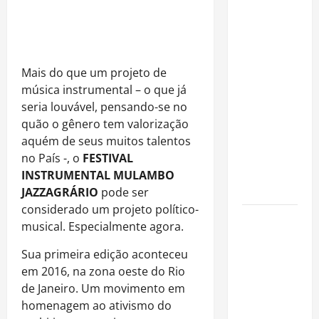
Rafa
Mesquita:
fenômeno
dos
casamentos
Mais do que um projeto de
é um dos
música instrumental – o que já
artistas
seria louvável, pensando-se no
mais
quão o gênero tem valorização
procurados
aquém de seus muitos talentos
pelos
no País -, o
FESTIVAL
grandes
INSTRUMENTAL MULAMBO
cerimoniais
JAZZAGRÁRIO
pode ser
considerado um projeto político-
Centro do
musical. Especialmente agora.
Rio entra
entre os
Sua primeira edição aconteceu
bairros
em 2016, na zona oeste do Rio
mais caros
de Janeiro. Um movimento em
para alugar
homenagem ao ativismo do