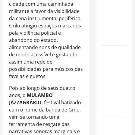
fora dos
cidade com uma caminhada
gramados e
militante a favor da visibilidade
assume
da cena instrumental periférica,
missão em
Grilo atingiu espaços marcados
defesa da
pela violência policial e
infância
abandono do estado,
alimentando sons de qualidade
AMADO &
de modo acessível e gestando
SILVA
assim uma rede de
RECORDS
possibilidades para músicos das
LANÇA O EP
favelas e guetos.
“É A VIDA”
E O ÁLBUM
Pois ao longo de seus quatro
“A VIDA
anos, o
MULAMBO
QUE NOS
JAZZAGRÁRIO
, festival batizado
HABITA”
com o nome da banda de Grilo,
vem se tornando uma
Milton
ferramenta de resgate das
Nascimento
narrativas sonoras marginais e