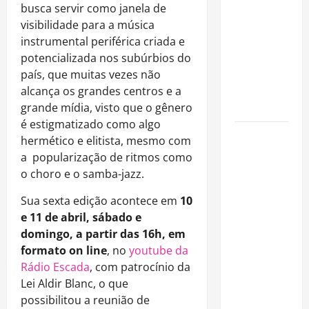
é internado
busca servir como janela de
no Rio para
visibilidade para a música
tratar
instrumental periférica criada e
pneumonia
potencializada nos subúrbios do
e apresenta
país, que muitas vezes não
evolução
alcança os grandes centros e a
clínica
grande mídia, visto que o gênero
é estigmatizado como algo
“Michael”
hermético e elitista, mesmo com
faz história
a popularização de ritmos como
e
o choro e o samba-jazz.
transforma
Sua sexta edição acontece em
10
trajetória
e 11 de abril, sábado e
do Rei do
domingo, a partir das 16h, em
Pop em
formato on line
, no
youtube da
fenômeno
Rádio Escada
, com patrocínio da
mundial
Lei Aldir Blanc, o que
nos
possibilitou a reunião de
cinemas