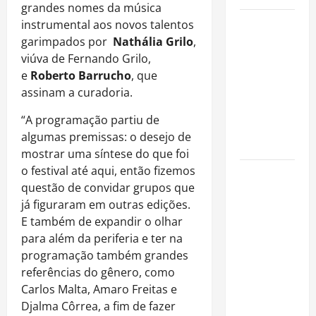
grandes nomes da música
Como
instrumental aos novos talentos
organizar
garimpados por
Nathália Grilo
,
uma festa
viúva de Fernando Grilo,
de
e
Roberto Barrucho
, que
aniversário
assinam a curadoria.
gastando
“A programação partiu de
pouco: guia
algumas premissas: o desejo de
completo
mostrar uma síntese do que foi
o festival até aqui, então fizemos
Cafeterias
questão de convidar grupos que
investem
já figuraram em outras edições.
em
E também de expandir o olhar
produtos
para além da periferia e ter na
sem glúten
programação também grandes
para
referências do gênero, como
atender
Carlos Malta, Amaro Freitas e
novo perfil
Djalma Côrrea, a fim de fazer
de público