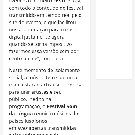
fizemos o primeiro FESTLIP_ON,
com todo o conteúdo do festival
Como
transmitido em tempo real pelo
estudar
site do evento, o que facilitou
para o
nossa adaptação para o meio
Enem: guia
digital justamente agora,
completo
quando se torna impositivo
para
fazermos essa versão cem por
conquistar
cento online”, completa.
a vaga na
universidade
Neste momento de isolamento
social, a música tem sido uma
manifestação artística poderosa
para unir artistas e seu
público. Inédito na
programação, o
Festival Som
da Língua
reunirá músicos dos
países lusófonos
em
lives
abertas transmitidas