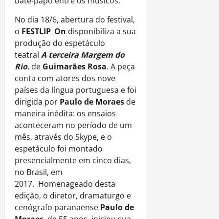
bate-papo entre os músicos.
No dia 18/6, abertura do festival,
o
FESTLIP_On
disponibiliza a sua
produção do espetáculo
teatral
A terceira Margem do
Rio
, de
Guimarães Rosa
. A peça
conta com atores dos nove
países da língua portuguesa e foi
dirigida por
Paulo de Moraes
de
maneira inédita: os ensaios
aconteceram no período de um
mês, através do Skype, e o
espetáculo foi montado
presencialmente em cinco dias,
no Brasil, em
2017. Homenageado desta
edição, o diretor, dramaturgo e
cenógrafo paranaense
Paulo de
Moraes
, de 55 anos, iniciou sua