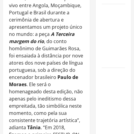
vivo entre Angola, Moçambique,
Como
Portugal e Brasil durante a
organizar
cerimônia de abertura e
uma festa
apresentamos um projeto único
de
no mundo: a peça
A Terceira
aniversário
margem do rio
, do conto
gastando
homônimo de Guimarães Rosa,
pouco: guia
foi ensaiada à distância por nove
completo
atores dos nove países de língua
portuguesa, sob a direção do
Cafeterias
encenador brasileiro
Paulo de
investem
Moraes
. Ele será o
em
homenageado desta edição, não
produtos
apenas pelo ineditismo dessa
sem glúten
empreitada, tão simbólica neste
para
momento, como pela sua
atender
consistente trajetória artística”,
novo perfil
adianta
Tânia
. “Em 2018,
de público