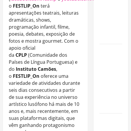
fora dos
o
FESTLIP_On
terá
gramados e
apresentações teatrais, leituras
assume
dramáticas, shows,
missão em
programação infantil, filme,
defesa da
poesia, debates, exposição de
infância
fotos e mostra gourmet. Com o
apoio oficial
AMADO &
da
CPLP
(Comunidade dos
SILVA
Países de Língua Portuguesa) e
RECORDS
do
Instituto Camões
,
LANÇA O EP
o
FESTLIP_On
oferece uma
“É A VIDA”
variedade de atividades durante
E O ÁLBUM
seis dias consecutivos a partir
“A VIDA
de sua experiência no universo
QUE NOS
artístico lusófono há mais de 10
HABITA”
anos e, mais recentemente, em
suas plataformas digitais, que
Milton
vêm ganhando protagonismo
Nascimento