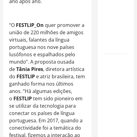
ano após ano.
é internado
no Rio para
tratar
pneumonia
“O
FESTLIP_On
quer promover a
e apresenta
união de 220 milhões de amigos
evolução
virtuais, falantes da língua
clínica
portuguesa nos nove países
lusófonos e espalhados pelo
“Michael”
mundo”. A proposta ousada
faz história
de
Tânia Pires
, diretora artística
e
do
FESTLIP
e atriz brasileira, tem
transforma
ganhado forma nos últimos
trajetória
anos. “Há algumas edições,
do Rei do
o
FESTLIP
tem sido pioneiro em
Pop em
se utilizar da tecnologia para
fenômeno
conectar os países de língua
mundial
portuguesa. Em 2017, quando a
nos
conectividade foi a temática do
cinemas
festival, fizemos a interação ao