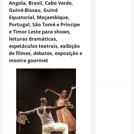
Rafa
Angola, Brasil, Cabo Verde,
Mesquita:
Guiné-Bissau, Guiné
fenômeno
Equatorial, Moçambique,
dos
Portugal, São Tomé e Príncipe
casamentos
e Timor Leste para shows,
é um dos
leituras dramáticas,
artistas
espetáculos teatrais, exibição
mais
de filmes, debates, exposição e
procurados
mostra gourmet
pelos
grandes
cerimoniais
Centro do
Rio entra
entre os
bairros
mais caros
para alugar