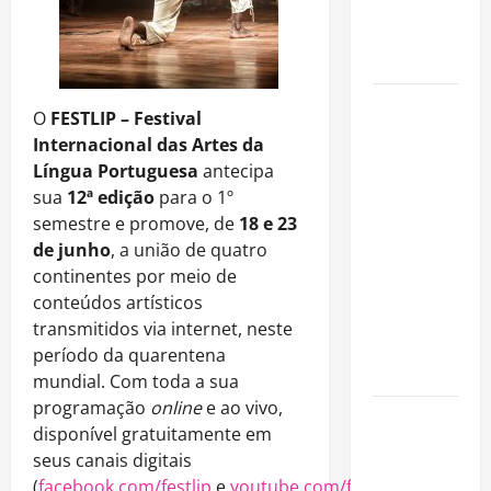
imóveis
após forte
valorização
Luiz Paulo
O
FESTLIP –
Festival
Foggetti
Internacional das Artes da
apresenta
Língua Portuguesa
antecipa
“Homo
sua
12ª edição
para o 1º
Longevus”
semestre
e promove, de
18 e 23
e abre
de junho
, a união de quatro
debate
continentes por meio de
sobre o
conteúdos artísticos
futuro da
transmitidos via internet, neste
longevidade
período da quarentena
humana
mundial. Com toda a sua
programação
online
e ao vivo,
Endrick
disponível gratuitamente em
amplia
seus canais digitais
atuação
(
facebook.com/festlip
e
youtube.com/festlip
),