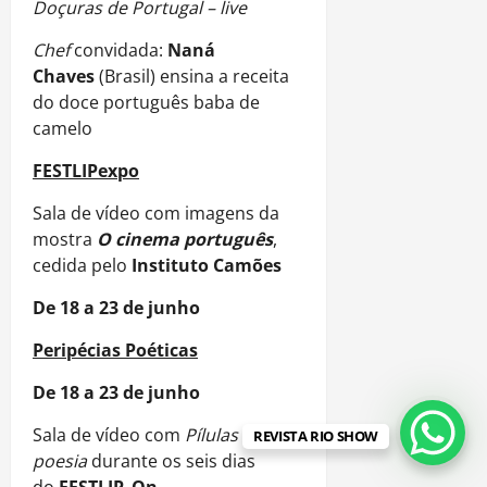
Doçuras de Portugal – live
Chef
convidada:
Naná
Chaves
(Brasil) ensina a receita
do doce português baba de
camelo
FESTLIPexpo
Sala de vídeo com imagens da
mostra
O cinema português
,
cedida pelo
Instituto Camões
De 18 a 23 de junho
Peripécias Poéticas
De 18 a 23 de junho
Sala de vídeo com
Pílulas de
REVISTA RIO SHOW
poesia
durante os seis dias
do
FESTLIP_On