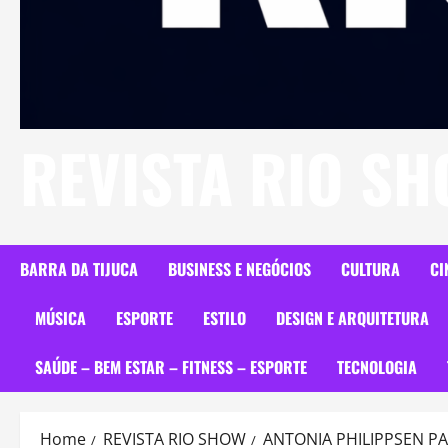
REVISTA RIO S
BARRA DA TIJUCA
BUSINESS E NEGÓCIOS
CULTURA
CI
MÚSICA
ESPORTE
ESTILO
DESIGN E ARQUITETURA
SAÚDE – BEM ESTAR – FITNESS – ESPORTE
TECNOLOGIA
Home
REVISTA RIO SHOW
ANTONIA PHILIPPSEN PA