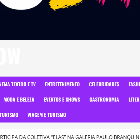
HOW
NEMA TEATRO E TV
ENTRETENIMENTO
CELEBRIDADES
FASH
MODA E BELEZA
EVENTOS E SHOWS
GASTRONOMIA
LITE
TURISMO
VIAGEM E TURISMO
RTICIPA DA COLETIVA “ELAS” NA GALERIA PAULO BRANQUI