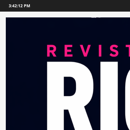
Skip
3:42:13 PM
to
content