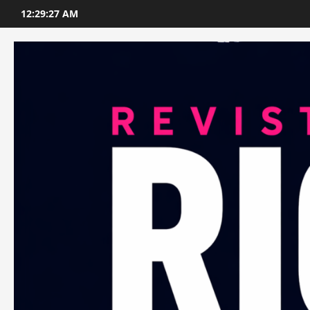
Skip
12:29:28 AM
to
content