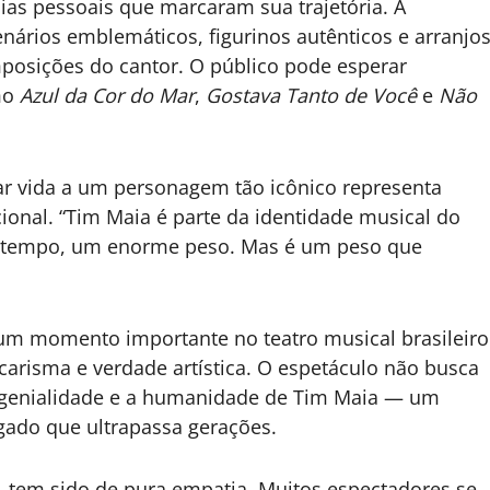
cias pessoais que marcaram sua trajetória. A
nários emblemáticos, figurinos autênticos e arranjo
posições do cantor. O público pode esperar
mo
Azul da Cor do Mar
,
Gostava Tanto de Você
e
Não
Dar vida a um personagem tão icônico representa
onal. “Tim Maia é parte da identidade musical do
o tempo, um enorme peso. Mas é um peso que
um momento importante no teatro musical brasileiro
 carisma e verdade artística. O espetáculo não busca
a genialidade e a humanidade de Tim Maia — um
ado que ultrapassa gerações.
o, tem sido de pura empatia. Muitos espectadores se