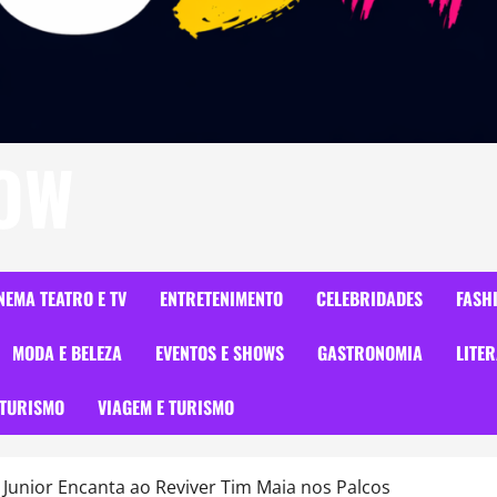
HOW
NEMA TEATRO E TV
ENTRETENIMENTO
CELEBRIDADES
FASH
MODA E BELEZA
EVENTOS E SHOWS
GASTRONOMIA
LITE
TURISMO
VIAGEM E TURISMO
 Junior Encanta ao Reviver Tim Maia nos Palcos