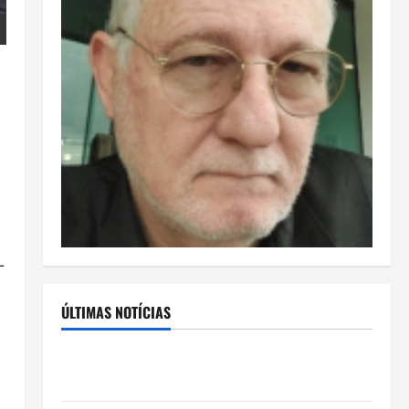
—
ÚLTIMAS NOTÍCIAS
Rafa Mesquita: fenômeno dos casamentos é um dos
artistas mais procurados pelos grandes cerimoniais