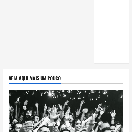
estudar
para o
Enem: guia
completo
para
conquistar
a vaga na
universidade
VEJA AQUI MAIS UM POUCO