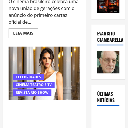
O cinema brasileiro celebra uma
nova união de gerações com o
anúncio do primeiro cartaz
oficial de...
Read
EVARISTO
LEIA MAIS
more
CIAMBARELLA
about
“Velhos
Bandidos”:
Filme
com
Fernanda
Montenegro
e
Bruna
Marquezine
CELEBRIDADES
Revela
Primeiro
CINEMA TEATRO E TV
Cartaz
e
REVISTA RIO SHOW
ÚLTIMAS
Agita
NOTÍCIAS
Cena
Cultural
Bruna Marquezine no centro de
debate global: quando rótulos
Rafa
internacionais viram resistência dos
Mesquita:
fãs