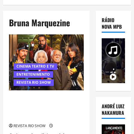
Bruna Marquezine
RÁDIO
NOVA MPB
CINEMA TEATRO E TV
ENTRETENIMENTO
REVISTA RIO SHOW
“Velhos Bandidos”: Filme com
Fernanda Montenegro e Bruna
ANDRÉ LUIZ
Marquezine Revela Primeiro Cartaz e
NAKAMURA
Agita Cena Cultural
REVISTA RIO SHOW