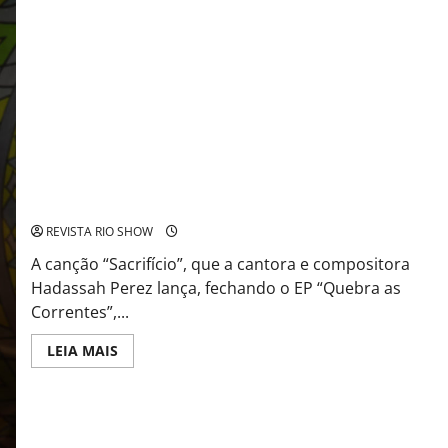
A canção sobre o sacrifício suficiente de Jesus fecha com louvor
o EP com quatro canções
REVISTA RIO SHOW
A canção “Sacrifício”, que a cantora e compositora
Hadassah Perez lança, fechando o EP “Quebra as
Correntes”,...
Read
LEIA MAIS
more
about
A
canção
sobre
o
sacrifício