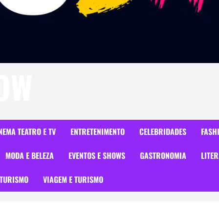
HOW
NEMA TEATRO E TV
ENTRETENIMENTO
CELEBRIDADES
FASH
MODA E BELEZA
EVENTOS E SHOWS
GASTRONOMIA
LITE
TURISMO
VIAGEM E TURISMO