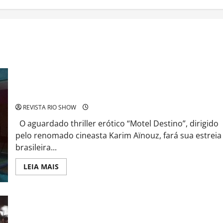
“Motel Destino”, Thriller de Karim Aïnouz, Terá Sua Première
Brasileira em Gramado
REVISTA RIO SHOW
O aguardado thriller erótico “Motel Destino”, dirigido
pelo renomado cineasta Karim Aïnouz, fará sua estreia
brasileira...
Read
LEIA MAIS
more
about
“Motel
Destino”,
Thriller
Davi, do BBB 24, confirma previsão de Mestre José Vidente se
de
Karim
consagra o maior sensitivo do país por seus acertos
Aïnouz,