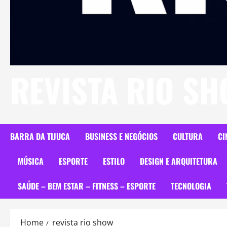
REVISTA RIO S
BARRA DA TIJUCA
BUSINESS E NEGÓCIOS
CULTURA
CI
MÚSICA
ESPORTE
ESTILO
DESIGN E ARQUITETURA
SAÚDE – BEM ESTAR – FITNESS – ESPORTE
TECNOLOGIA
Home
revista rio show