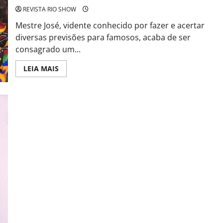
Terá
REVISTA RIO SHOW
Sua
Première
Mestre José, vidente conhecido por fazer e acertar
Brasileira
em
diversas previsões para famosos, acaba de ser
Gramado
consagrado um...
Read
LEIA MAIS
more
about
Davi,
do
BBB
24,
confirma
previsão
de
Mestre
José
Vidente
se
consagra
o
maior
sensitivo
do
país
por
seus
Enzo Ferro apresenta “SEU ANJO”: Lançamento nesta sexta
acertos