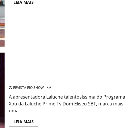
Read
LEIA MAIS
more
about
Mona
Vilardo:
A
Tríade
Artística
que
Resgata
e
Celebra
as
Rainhas
do
Rádio
Brasileiro
Prodígio Apresentadora Laluche do SBT com apenas 11 anos se
destaca pelo segundo ano consecutivo no Teleton 2023
REVISTA RIO SHOW
A apresentadora Laluche talentosíssima do Programa
Xou da Laluche Prime Tv Dom Eliseu SBT, marca mais
uma...
Read
LEIA MAIS
more