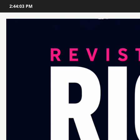
Skip
2:44:05 PM
to
content