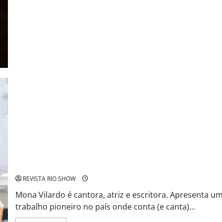
suficiente
de
Jesus
fecha
com
louvor
o
EP
com
quatro
canções
Mona Vilardo: A Tríade Artística que Resgata e Celebra as
Rainhas do Rádio Brasileiro
REVISTA RIO SHOW
Mona Vilardo é cantora, atriz e escritora. Apresenta u
trabalho pioneiro no país onde conta (e canta)...