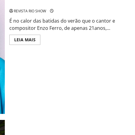
pretende conquistar público teen
REVISTA RIO SHOW
É no calor das batidas do verão que o cantor e
compositor Enzo Ferro, de apenas 21anos,...
Read
LEIA MAIS
more
about
Enzo
Ferro
apresenta
“SEU
ANJO”:
Lançamento
nesta
sexta
pretende
conquistar
público
teen